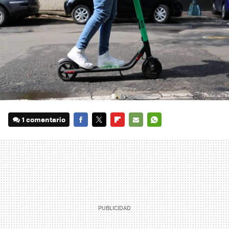
1 comentario
FACEBOOK
TWITTER
FLIPBOARD
E-
WHATSAPP
MAIL