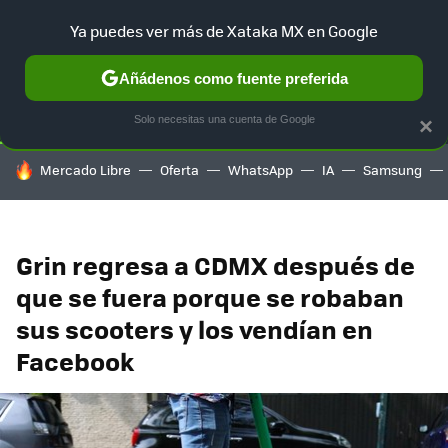
Ya puedes ver más de Xataka MX en Google
SELECCIÓN
GAMING
HOME
AUTO
TERRITORIO SAM
Añádenos como fuente preferida
Solo necesitas una cuenta de Google
×
HOY SE HABLA DE
Mercado Libre
Oferta
WhatsApp
IA
Samsung
Grin regresa a CDMX después de
que se fuera porque se robaban
sus scooters y los vendían en
Facebook