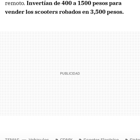
remoto.
Invertían de 400 a 1500 pesos para
vender los scooters robados en 3,500 pesos.
TEMAS
Vehiculos
CDMX
Scooter Electríco
Sist