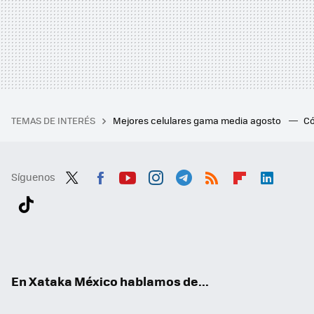
TEMAS DE INTERÉS
Mejores celulares gama media agosto
Có
Síguenos
Twit
Fac
You
Inst
Tele
RSS
Flip
Link
ter
ebo
tub
agr
gra
boa
edI
Tikt
ok
e
am
m
rd
n
ok
En Xataka México hablamos de...