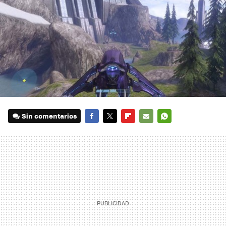
Sin comentarios
FACEBOOK
TWITTER
FLIPBOARD
E-
WHATSAPP
MAIL