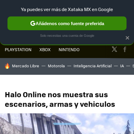
Ya puedes ver más de Xataka MX en Google
MENÚ
NUEVO
Añádenos como fuente preferida
Solo necesitas una cuenta de Google
×
Twitter
Fa
PLAYSTATION
XBOX
NINTENDO
HOY SE HABLA DE
Mercado Libre
Motorola
Inteligencia Artificial
IA
Halo Online nos muestra sus
escenarios, armas y vehiculos