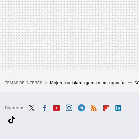
TEMAS DE INTERÉS
Mejores celulares gama media agosto
Có
Síguenos
Twit
Fac
You
Inst
Tele
RSS
Flip
Link
ter
ebo
tub
agr
gra
boa
edI
Tikt
ok
e
am
m
rd
n
ok