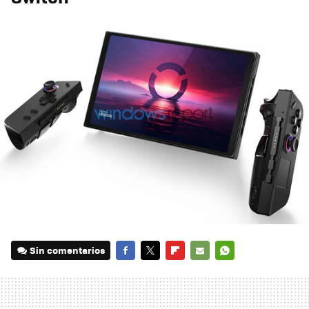
Sin comentarios
FACEBOOK
TWITTER
FLIPBOARD
E-
WHATSAPP
MAIL