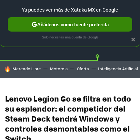
Ya puedes ver más de Xataka MX en Google
Añádenos como fuente preferida
Twitter
Fa
PLAYSTATION
XBOX
NINTENDO
Solo necesitas una cuenta de Google
×
HOY SE HABLA DE
Mercado Libre
Motorola
Oferta
Inteligencia Artificial
Lenovo Legion Go se filtra en todo
su esplendor: el competidor del
Steam Deck tendrá Windows y
controles desmontables como el
Switch