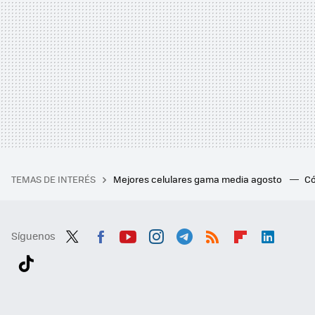
TEMAS DE INTERÉS
Mejores celulares gama media agosto
Có
Síguenos
Twit
Fac
You
Inst
Tele
RSS
Flip
Link
ter
ebo
tub
agr
gra
boa
edI
Tikt
ok
e
am
m
rd
n
ok