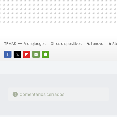
TEMAS
Videojuegos
Otros dispositivos
Lenovo
St
FACEBOOK
TWITTER
FLIPBOARD
E-
WHATSAPP
MAIL
Comentarios cerrados