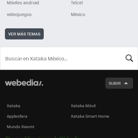
Móviles android
Telcel
videojuegos
México
VER MÁS TEMAS
BUSCA
SUBIR
Xataka
Xataka Móvil
Applesfera
Xataka Smart Home
Mundo Xiaomi