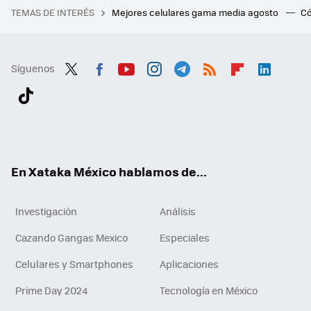
TEMAS DE INTERÉS
Mejores celulares gama media agosto
Có
Síguenos
Twit
Fac
You
Inst
Tele
RSS
Flip
Link
ter
ebo
tub
agr
gra
boa
edI
Tikt
ok
e
am
m
rd
n
ok
En Xataka México hablamos de...
Investigación
Análisis
Cazando Gangas Mexico
Especiales
Celulares y Smartphones
Aplicaciones
Prime Day 2024
Tecnología en México