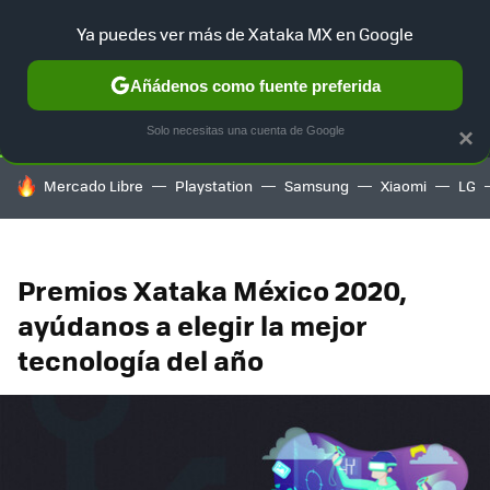
Ya puedes ver más de Xataka MX en Google
SELECCIÓN
GAMING
HOME
AUTO
TERRITORIO SAM
Añádenos como fuente preferida
Solo necesitas una cuenta de Google
×
HOY SE HABLA DE
Mercado Libre
Playstation
Samsung
Xiaomi
LG
Premios Xataka México 2020,
ayúdanos a elegir la mejor
tecnología del año