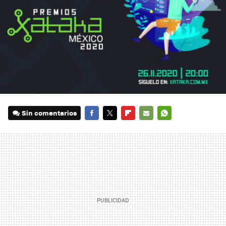
Sin comentarios
FACEBOOK
TWITTER
FLIPBOARD
E-
WHATSAPP
MAIL