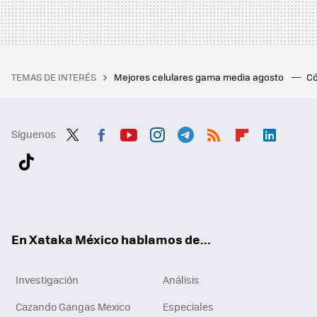
TEMAS DE INTERÉS
Mejores celulares gama media agosto
Có
Síguenos
Twit
Fac
You
Inst
Tele
RSS
Flip
Link
ter
ebo
tub
agr
gra
boa
edI
Tikt
ok
e
am
m
rd
n
ok
En Xataka México hablamos de...
Investigación
Análisis
Cazando Gangas Mexico
Especiales