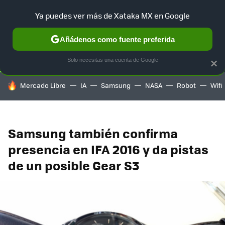
Ya puedes ver más de Xataka MX en Google
SELECCIÓN
GAMING
HOME
AUTO
TERRITORIO SAM
Añádenos como fuente preferida
Solo necesitas una cuenta de Google
×
HOY SE HABLA DE
Mercado Libre
IA
Samsung
NASA
Robot
Wifi
Samsung también confirma
presencia en IFA 2016 y da pistas
de un posible Gear S3