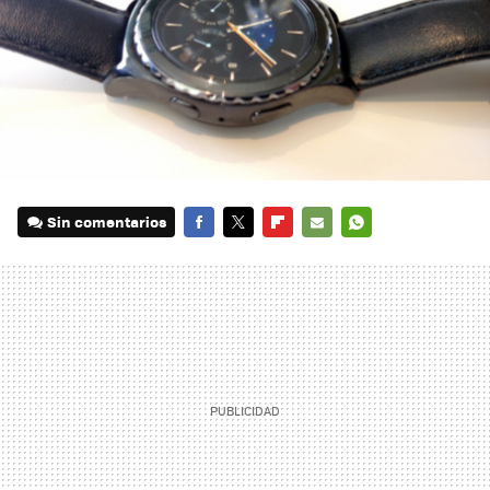
Sin comentarios
FACEBOOK
TWITTER
FLIPBOARD
E-
WHATSAPP
MAIL