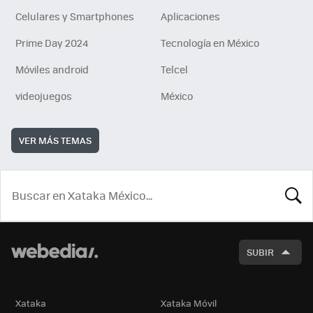
Celulares y Smartphones
Aplicaciones
Prime Day 2024
Tecnología en México
Móviles android
Telcel
videojuegos
México
VER MÁS TEMAS
BUSCA
SUBIR
Xataka
Xataka Móvil