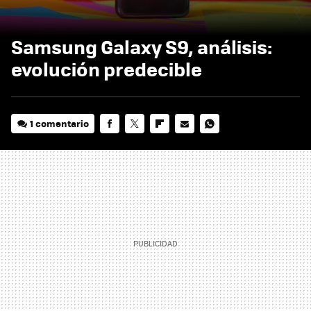
Samsung Galaxy S9, análisis:
evolución predecible
1 comentario
FACEBOOK
TWITTER
FLIPBOARD
E-
WHATSAPP
MAIL