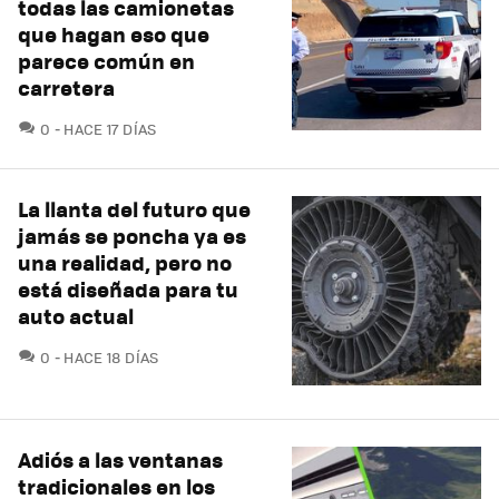
todas las camionetas
que hagan eso que
parece común en
carretera
COMENTARIOS
0
HACE 17 DÍAS
La llanta del futuro que
jamás se poncha ya es
una realidad, pero no
está diseñada para tu
auto actual
COMENTARIOS
0
HACE 18 DÍAS
Adiós a las ventanas
tradicionales en los