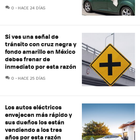
COMENTARIOS
0
HACE 24 DÍAS
Si ves una señal de
tránsito con cruz negra y
fondo amarillo en México
debes frenar de
inmediato por esta razón
COMENTARIOS
0
HACE 25 DÍAS
Los autos eléctricos
envejecen más rápido y
sus dueños los están
vendiendo a los tres
años por esta razón