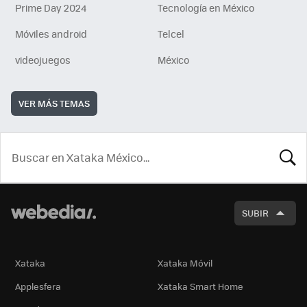
Prime Day 2024
Tecnología en México
Móviles android
Telcel
videojuegos
México
VER MÁS TEMAS
BUSCA
SUBIR
Xataka
Xataka Móvil
Applesfera
Xataka Smart Home