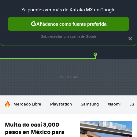
Ya puedes ver más de Xataka MX en Google
Añádenos como fuente preferida
Twitter
Fa
TESLA
UBER
AUTO ELECTRICO
Solo necesitas una cuenta de Google
×
HOY SE HABLA DE
Mercado Libre
Playstation
Samsung
Xiaomi
LG
Multa de casi 3,000
pesos en México para