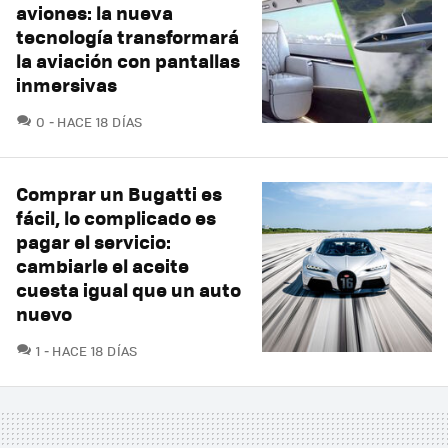
aviones: la nueva
tecnología transformará
la aviación con pantallas
inmersivas
COMENTARIOS
0
HACE 18 DÍAS
Comprar un Bugatti es
fácil, lo complicado es
pagar el servicio:
cambiarle el aceite
cuesta igual que un auto
nuevo
COMENTARIOS
1
HACE 18 DÍAS