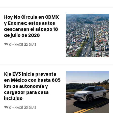
Hoy No Circula en CDMX
y Edomex: estos autos
descansan el sábado 18
de julio de 2026
COMENTARIOS
0
HACE 22 DÍAS
Kia EV3 inicia preventa
en México con hasta 605
km de autonomía y
cargador para casa
incluido
COMENTARIOS
0
HACE 23 DÍAS