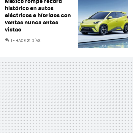
México rompe récord
histórico en autos
eléctricos e híbridos con
ventas nunca antes
vistas
COMENTARIOS
1
HACE 21 DÍAS