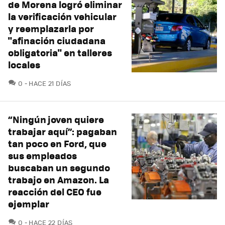
de Morena logró eliminar
la verificación vehicular
y reemplazarla por
"afinación ciudadana
obligatoria" en talleres
locales
COMENTARIOS
0
HACE 21 DÍAS
“Ningún joven quiere
trabajar aquí”: pagaban
tan poco en Ford, que
sus empleados
buscaban un segundo
trabajo en Amazon. La
reacción del CEO fue
ejemplar
COMENTARIOS
0
HACE 22 DÍAS