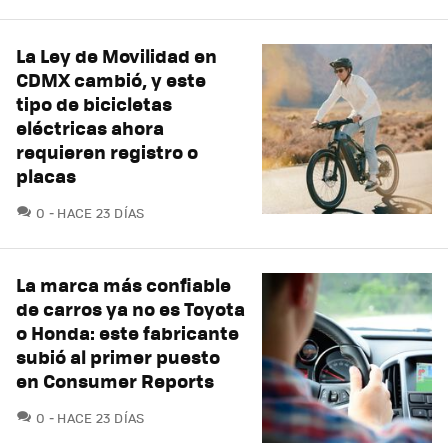
La Ley de Movilidad en
CDMX cambió, y este
tipo de bicicletas
eléctricas ahora
requieren registro o
placas
COMENTARIOS
0
HACE 23 DÍAS
La marca más confiable
de carros ya no es Toyota
o Honda: este fabricante
subió al primer puesto
en Consumer Reports
COMENTARIOS
0
HACE 23 DÍAS