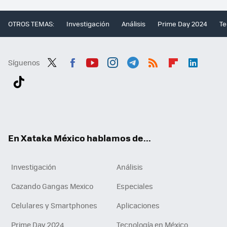
OTROS TEMAS:
Investigación
Análisis
Prime Day 2024
Te
Síguenos
Twit
Fac
You
Inst
Tele
RSS
Flip
Link
ter
ebo
tub
agr
gra
boa
edI
Tikt
ok
e
am
m
rd
n
ok
En Xataka México hablamos de...
Investigación
Análisis
Cazando Gangas Mexico
Especiales
Celulares y Smartphones
Aplicaciones
Prime Day 2024
Tecnología en México