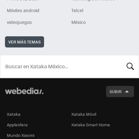
Móviles android
Telcel
videojuegos
México
VER MÁS TEMAS
BUSCA
SUBIR
Xataka
Xataka Móvil
Applesfera
Xataka Smart Home
Mundo Xiaomi