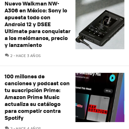
Nuevo Walkman NW-
A306 en México: Sony lo
apuesta todo con
Android 12 y DSEE
Ultimate para conquistar
a los melómanos, precio
y lanzamiento
COMENTARIOS
2
HACE 3 AÑOS
100 millones de
canciones y podcast con
tu suscripción Prime:
Amazon Prime Music
actualiza su catálogo
para competir contra
Spotify
COMENTARIOS
2
HACE 4 AÑOS