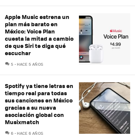
Apple Music estrena un
plan más barato en
México: Voice Plan
cuesta la mitad a cambio
de que Siri te diga qué
escuchar
COMENTARIOS
5
HACE 5 AÑOS
Spotify ya tiene letras en
tiempo real para todas
sus canciones en México
gracias a su nueva
asociación global con
Musixmatch
COMENTARIOS
6
HACE 6 AÑOS