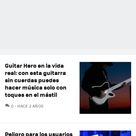
Guitar Hero en la vida
real: con esta guitarra
sin cuerdas puedes
hacer música solo con
toques en el mástil
COMENTARIOS
0
HACE 2 AÑOS
Peligro para los usuarios