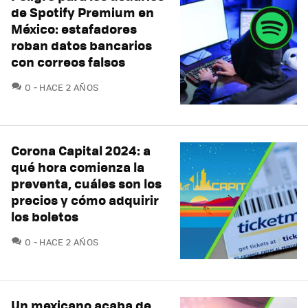
de Spotify Premium en
México: estafadores
roban datos bancarios
con correos falsos
COMENTARIOS
0
HACE 2 AÑOS
Corona Capital 2024: a
qué hora comienza la
preventa, cuáles son los
precios y cómo adquirir
los boletos
COMENTARIOS
0
HACE 2 AÑOS
Un mexicano acaba de