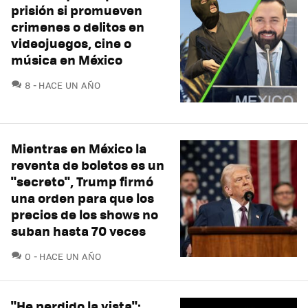
prisión si promueven
crimenes o delitos en
videojuegos, cine o
música en México
COMENTARIOS
8
HACE UN AÑO
Mientras en México la
reventa de boletos es un
"secreto", Trump firmó
una orden para que los
precios de los shows no
suban hasta 70 veces
COMENTARIOS
0
HACE UN AÑO
"He perdido la vista":