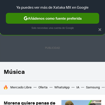
Ya puedes ver más de Xataka MX en Google
SELECCIÓN
GAMING
HOME
AUTO
TERRITORIO SAM
Añádenos como fuente preferida
Solo necesitas una cuenta de Google
×
Música
HOY SE HABLA DE
Mercado Libre
Oferta
WhatsApp
IA
Samsung
Morena quiere penas de