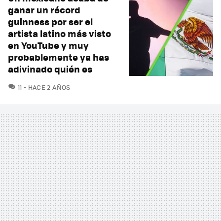
ganar un récord
guinness por ser el
artista latino más visto
en YouTube y muy
probablemente ya has
adivinado quién es
COMENTARIOS
11
HACE 2 AÑOS