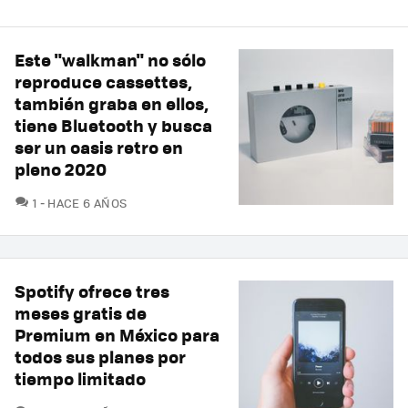
Este "walkman" no sólo
reproduce cassettes,
también graba en ellos,
tiene Bluetooth y busca
ser un oasis retro en
pleno 2020
COMENTARIOS
1
HACE 6 AÑOS
Spotify ofrece tres
meses gratis de
Premium en México para
todos sus planes por
tiempo limitado