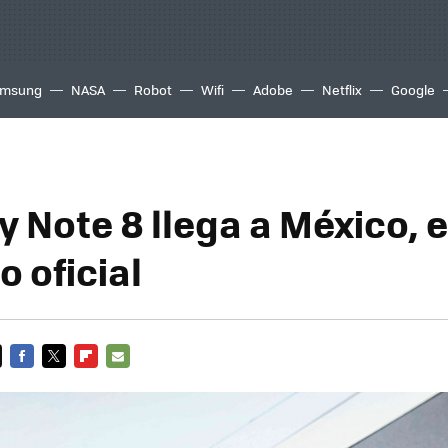
msung
NASA
Robot
Wifi
Adobe
Netflix
Google
y Note 8 llega a México, 
o oficial
FACEBOOK
TWITTER
FLIPBOARD
E-
MAIL