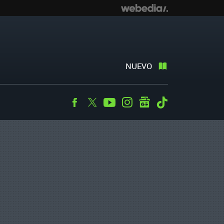
NUEVO
Facebook
Twitter
Youtube
Instagram
googlenews
Tiktok