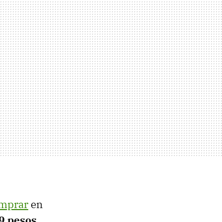
omprar
en
9 pesos
.