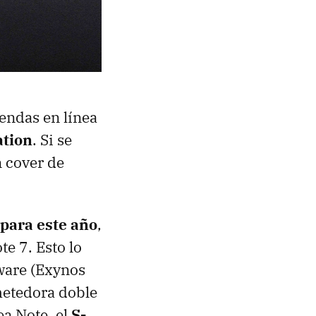
endas en línea
ation
. Si se
n cover de
 para este año
,
te 7. Esto lo
ware (Exynos
etedora doble
ea Note, el
S-