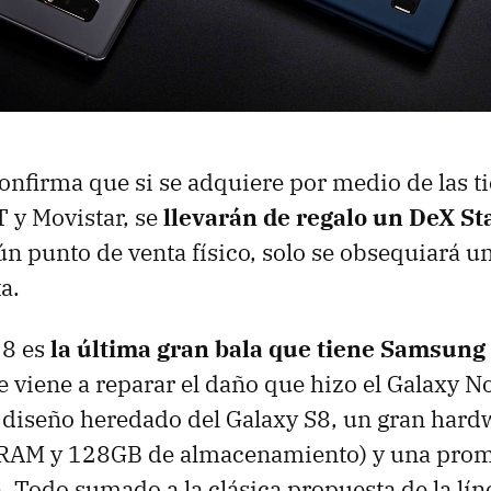
nfirma que si se adquiere por medio de las ti
T y Movistar, se
llevarán de regalo un DeX St
n punto de venta físico, solo se obsequiará u
a.
 8 es
la última gran bala que tiene Samsung
 viene a reparar el daño que hizo el Galaxy No
 diseño heredado del Galaxy S8, un gran hard
RAM y 128GB de almacenamiento) y una prom
. Todo sumado a la clásica propuesta de la lín