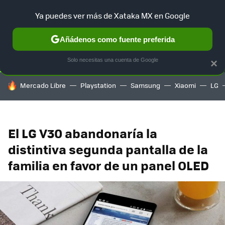
Ya puedes ver más de Xataka MX en Google
SELECCIÓN
GAMING
HOME
AUTO
TERRITORIO SAM
Añádenos como fuente preferida
Solo necesitas una cuenta de Google
×
HOY SE HABLA DE
Mercado Libre
Playstation
Samsung
Xiaomi
LG
El LG V30 abandonaría la
distintiva segunda pantalla de la
familia en favor de un panel OLED