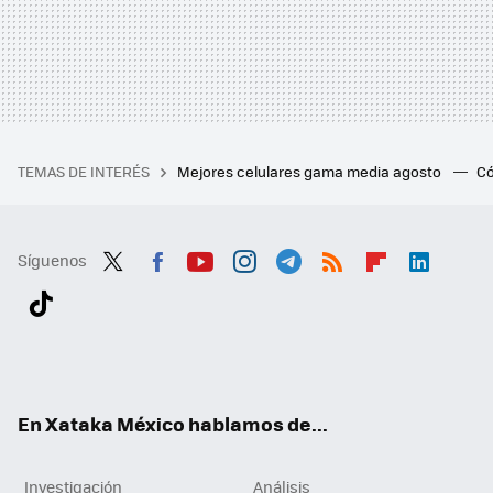
TEMAS DE INTERÉS
Mejores celulares gama media agosto
Có
Síguenos
Twit
Fac
You
Inst
Tele
RSS
Flip
Link
ter
ebo
tub
agr
gra
boa
edI
Tikt
ok
e
am
m
rd
n
ok
En Xataka México hablamos de...
Investigación
Análisis