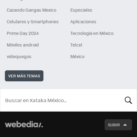
Cazando Gangas Mexico
Especiales
Celulares y Smartphones
Aplicaciones
Prime Day 2024
Tecnología en México
Móviles android
Telcel
videojuegos
México
VER MÁS TEMAS
BUSCA
SUBIR