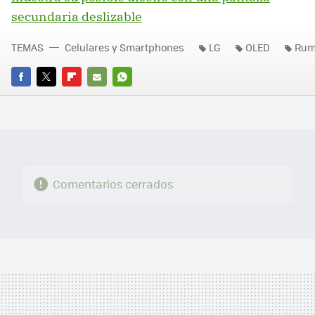
secundaria deslizable
TEMAS
Celulares y Smartphones
LG
OLED
Rum
FACEBOOK
TWITTER
FLIPBOARD
E-
WHATSAPP
MAIL
Comentarios cerrados