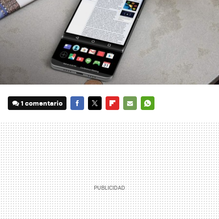
1 comentario
FACEBOOK
TWITTER
FLIPBOARD
E-
WHATSAPP
MAIL