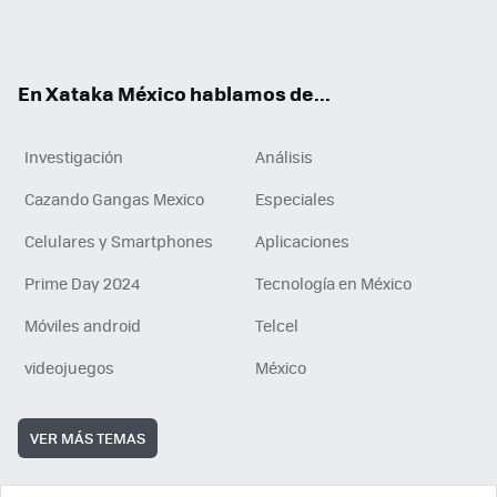
Tikt
ok
e
am
m
rd
n
ok
En Xataka México hablamos de...
Investigación
Análisis
Cazando Gangas Mexico
Especiales
Celulares y Smartphones
Aplicaciones
Prime Day 2024
Tecnología en México
Móviles android
Telcel
videojuegos
México
VER MÁS TEMAS