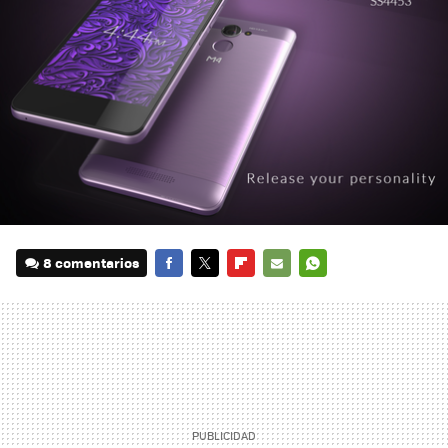
8 comentarios
FACEBOOK
TWITTER
FLIPBOARD
E-
WHATSAPP
MAIL