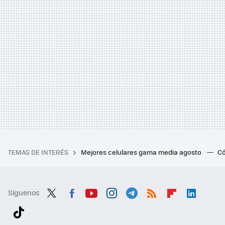
TEMAS DE INTERÉS
Mejores celulares gama media agosto
Có
Síguenos
Twit
Fac
You
Inst
Tele
RSS
Flip
Link
ter
ebo
tub
agr
gra
boa
edI