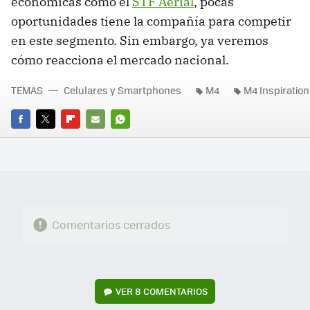
económicas como el
STF Aerial
, pocas
oportunidades tiene la compañía para competir
en este segmento. Sin embargo, ya veremos
cómo reacciona el mercado nacional.
TEMAS
Celulares y Smartphones
M4
M4 Inspiration
FACEBOOK
TWITTER
FLIPBOARD
E-
WHATSAPP
MAIL
Comentarios cerrados
VER
8 COMENTARIOS