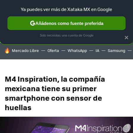
Ya puedes ver más de Xataka MX en Google
SELECCIÓN
GAMING
HOME
AUTO
TERRITORIO SAM
Añádenos como fuente preferida
Solo necesitas una cuenta de Google
×
HOY SE HABLA DE
Mercado Libre
Oferta
WhatsApp
IA
Samsung
M4 Inspiration, la compañía
mexicana tiene su primer
smartphone con sensor de
huellas