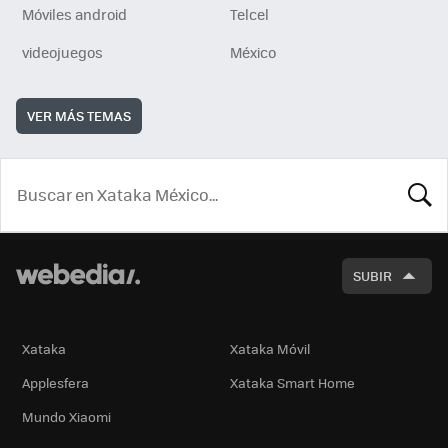
Móviles android
Telcel
videojuegos
México
VER MÁS TEMAS
BUSCA
SUBIR
Xataka
Xataka Móvil
Applesfera
Xataka Smart Home
Mundo Xiaomi