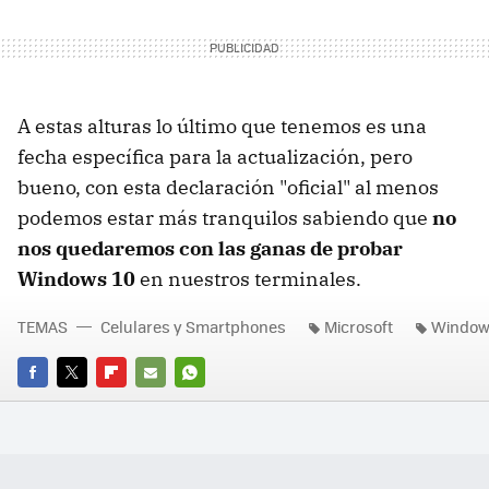
A estas alturas lo último que tenemos es una
fecha específica para la actualización, pero
bueno, con esta declaración "oficial" al menos
podemos estar más tranquilos sabiendo que
no
nos quedaremos con las ganas de probar
Windows 10
en nuestros terminales.
TEMAS
Celulares y Smartphones
Microsoft
Window
FACEBOOK
TWITTER
FLIPBOARD
E-
WHATSAPP
MAIL