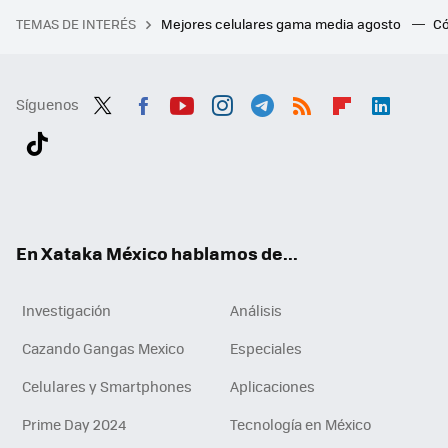
TEMAS DE INTERÉS
Mejores celulares gama media agosto
Có
Síguenos
Twit
Fac
You
Inst
Tele
RSS
Flip
Link
ter
ebo
tub
agr
gra
boa
edI
Tikt
ok
e
am
m
rd
n
ok
En Xataka México hablamos de...
Investigación
Análisis
Cazando Gangas Mexico
Especiales
Celulares y Smartphones
Aplicaciones
Prime Day 2024
Tecnología en México