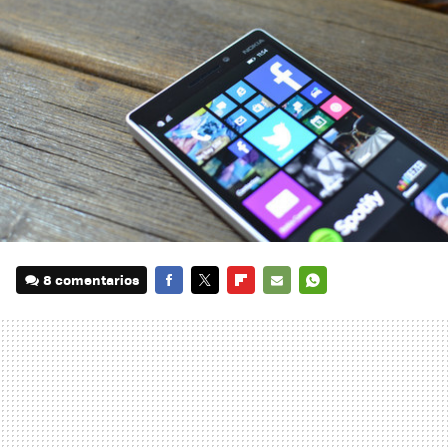
8 comentarios
FACEBOOK
TWITTER
FLIPBOARD
E-
WHATSAPP
MAIL