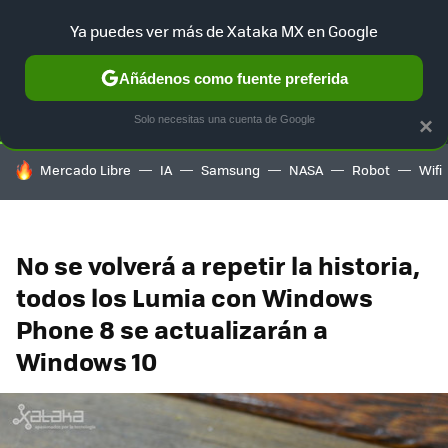
Ya puedes ver más de Xataka MX en Google
SELECCIÓN
GAMING
HOME
AUTO
TERRITORIO SAM
Añádenos como fuente preferida
Solo necesitas una cuenta de Google
×
HOY SE HABLA DE
Mercado Libre
IA
Samsung
NASA
Robot
Wifi
No se volverá a repetir la historia,
todos los Lumia con Windows
Phone 8 se actualizarán a
Windows 10