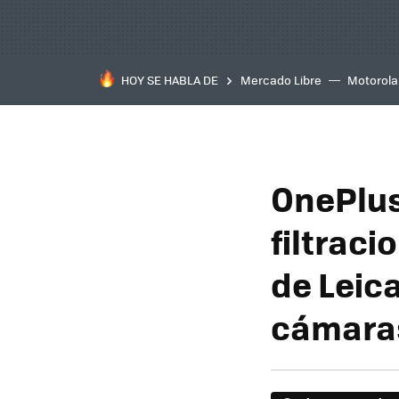
HOY SE HABLA DE
Mercado Libre
Motorola
OnePlus
filtraci
de Leic
cámara