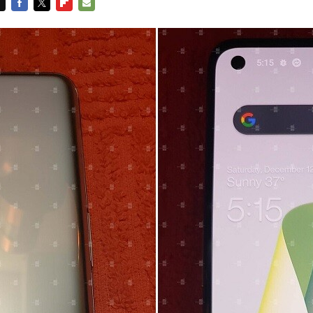
FACEBOOK
TWITTER
FLIPBOARD
E-
MAIL