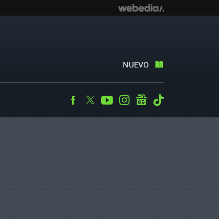
NUEVO
Facebook
Twitter
Youtube
Instagram
googlenews
Tiktok