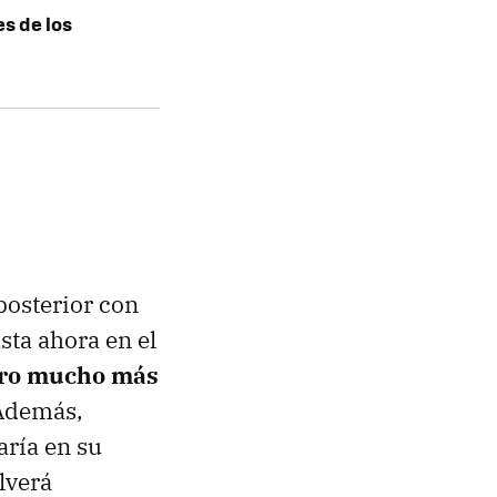
es de los
 posterior con
sta ahora en el
ero mucho más
 Además,
aría en su
lverá