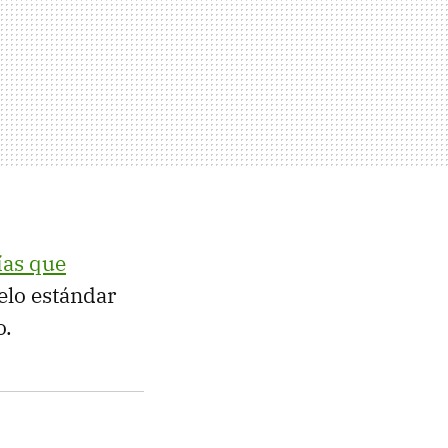
ías que
elo estándar
o.