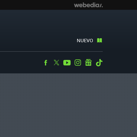
NUEVO
Facebook
Twitter
Youtube
Instagram
googlenews
Tiktok