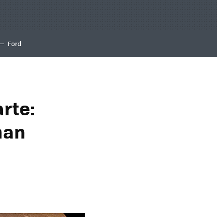
Ford
rte:
 han