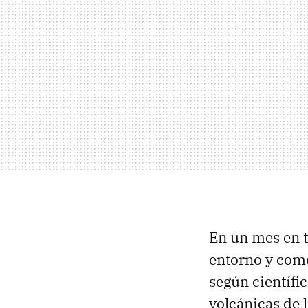
En un mes en t
entorno y come
según científic
volcánicas de l