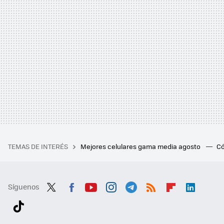
TEMAS DE INTERÉS
Mejores celulares gama media agosto
Có
Síguenos
Twit
Fac
You
Inst
Tele
RSS
Flip
Link
ter
ebo
tub
agr
gra
boa
edI
Tikt