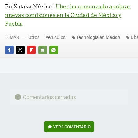
En Xataka México |
Uber ha comenzado a cobrar
nuevas comisiones en la Ciudad de México y
Puebla
TEMAS
Otros
Vehiculos
Tecnología en México
Ub
FACEBOOK
TWITTER
FLIPBOARD
E-
WHATSAPP
MAIL
Comentarios cerrados
VER
1 COMENTARIO