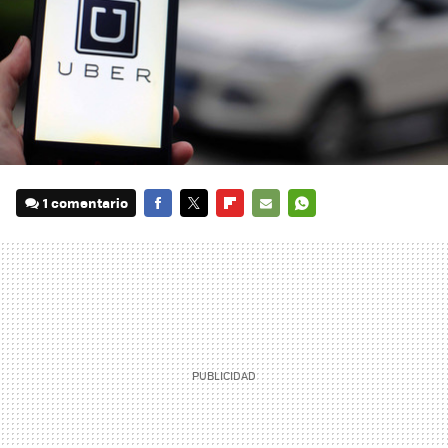
1 comentario
FACEBOOK
TWITTER
FLIPBOARD
E-
WHATSAPP
MAIL