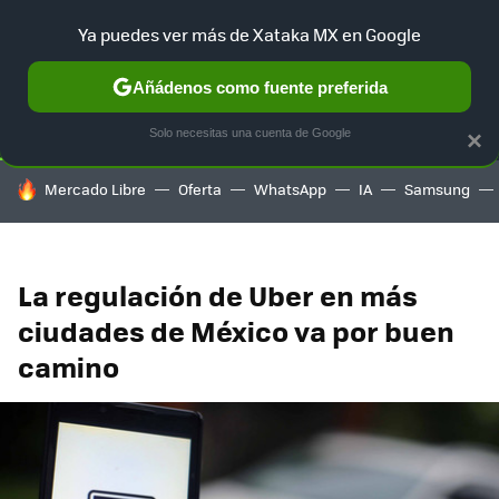
Ya puedes ver más de Xataka MX en Google
SELECCIÓN
GAMING
HOME
AUTO
TERRITORIO SAM
Añádenos como fuente preferida
Solo necesitas una cuenta de Google
×
HOY SE HABLA DE
Mercado Libre
Oferta
WhatsApp
IA
Samsung
La regulación de Uber en más
ciudades de México va por buen
camino