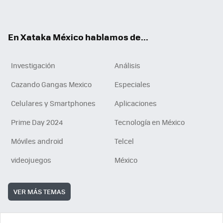
ok
e
am
m
rd
n
ok
En Xataka México hablamos de...
Investigación
Análisis
Cazando Gangas Mexico
Especiales
Celulares y Smartphones
Aplicaciones
Prime Day 2024
Tecnología en México
Móviles android
Telcel
videojuegos
México
VER MÁS TEMAS