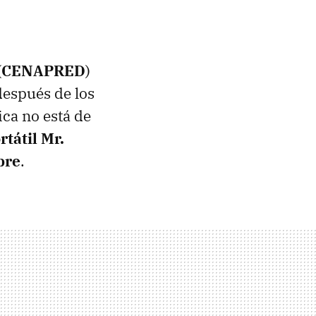
(
CENAPRED
)
 después de los
ica no está de
rtátil Mr.
bre
.