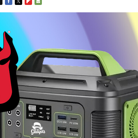
FACEBOOK
TWITTER
FLIPBOARD
E-
MAIL