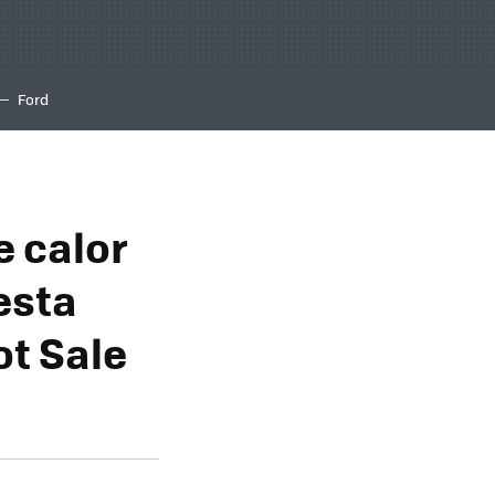
Ford
e calor
esta
ot Sale