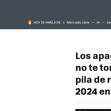
HOY SE HABLA DE
Mercado Libre
IA
Sa
Los apa
no te t
pila de 
2024 en