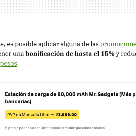
, es posible aplicar alguna de las
promocione
tener una
bonificación de hasta el 15%
y reduc
 pesos
.
Estación de carga de 80,000 mAh Mr. Gadgets (Más 
bancarias)
PVP en Mercado Libre —
$
3,999.00
El precio podría variar. Obtenemos comisión por estos enlaces