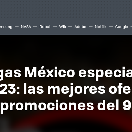
msung
NASA
Robot
Wifi
Adobe
Netflix
Google
s México especial
023: las mejores ofe
 promociones del 9