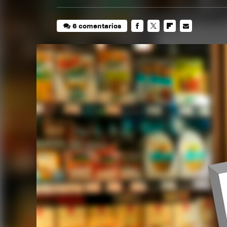
6 comentarios
FACEBOOK
TWITTER
FLIPBOARD
E-
MAIL