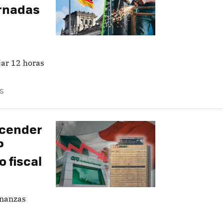
ornadas
jar 12 horas
S
ncender
P
 fiscal
inanzas