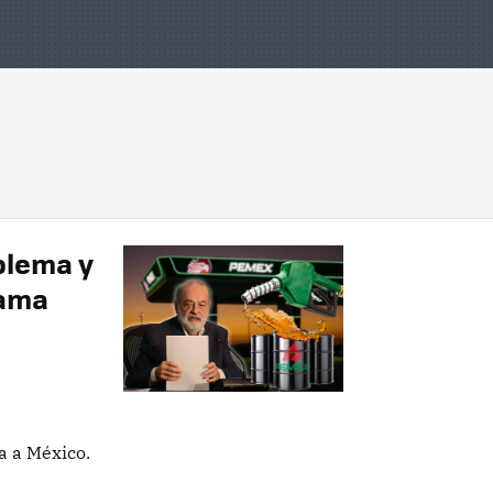
blema y
lama
a a México.