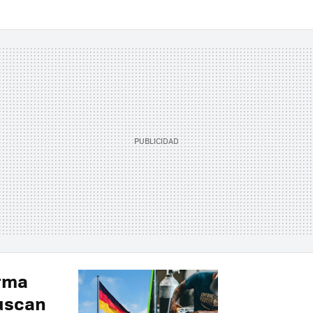
orma
buscan