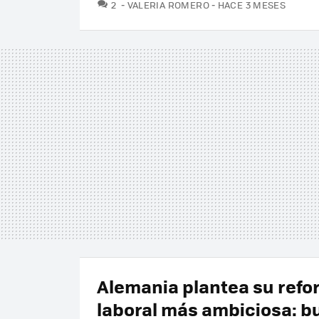
COMENTARIOS
2
VALERIA ROMERO
HACE 3 MESES
Alemania plantea su ref
laboral más ambiciosa: 