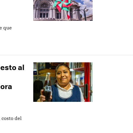
re que
esto al
hora
 costo del