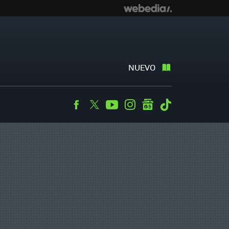
NUEVO
Facebook
Twitter
Youtube
Instagram
googlenews
Tiktok