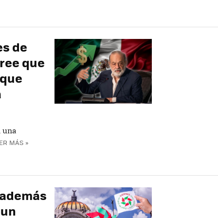
es de
cree que
 que
a
n una
ER MÁS »
n además
 un