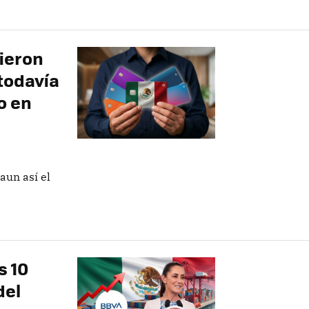
cieron
todavía
o en
aun así el
s 10
del