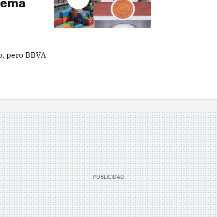
lema
o, pero BBVA