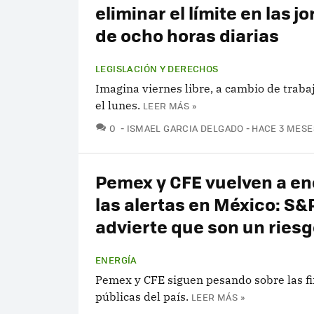
eliminar el límite en las j
de ocho horas diarias
LEGISLACIÓN Y DERECHOS
Imagina viernes libre, a cambio de traba
el lunes.
LEER MÁS »
COMENTARIOS
0
ISMAEL GARCIA DELGADO
HACE 3 MESE
Pemex y CFE vuelven a e
las alertas en México: S&
advierte que son un riesgo
ENERGÍA
Pemex y CFE siguen pesando sobre las f
públicas del país.
LEER MÁS »