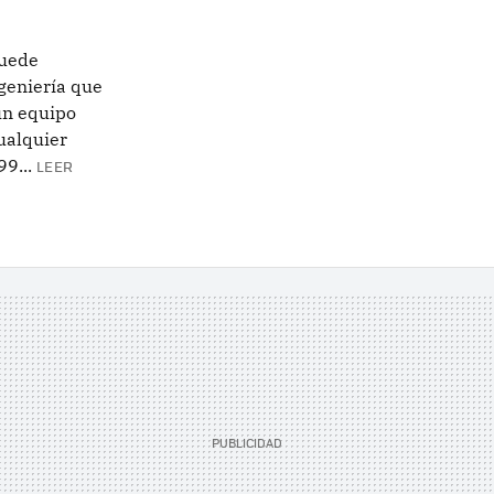
puede
geniería que
un equipo
cualquier
9...
LEER