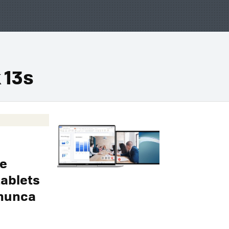
 13s
de
tablets
 nunca