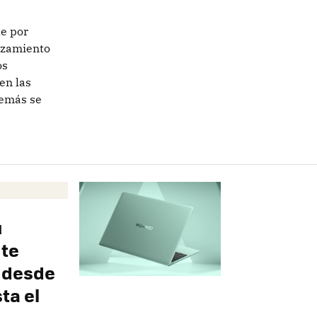
e por
nzamiento
os
en las
demás se
u
 te
 desde
sta el