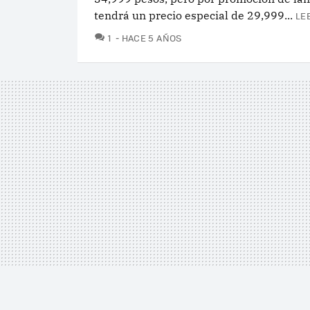
tendrá un precio especial de 29,999...
LE
COMENTARIOS
1
HACE 5 AÑOS