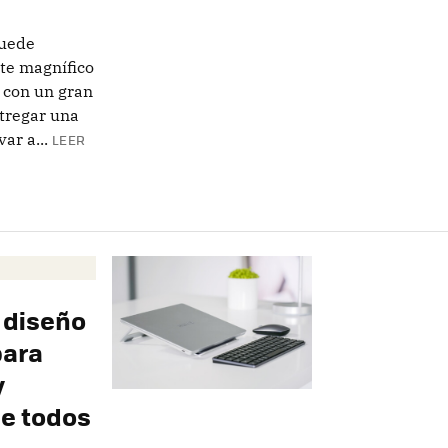
puede
te magnífico
 con un gran
tregar una
ar a...
LEER
 diseño
para
y
de todos