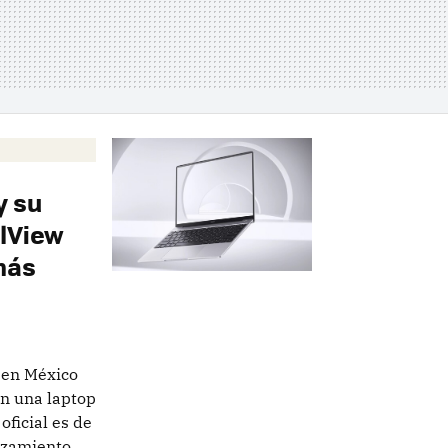
y su
llView
más
 en México
an una laptop
ficial es de
nzamiento