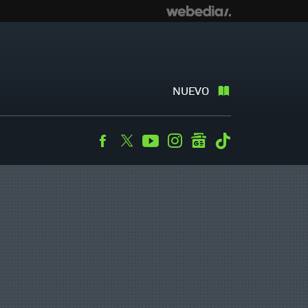
NUEVO
Facebook
Twitter
Youtube
Instagram
googlenews
Tiktok