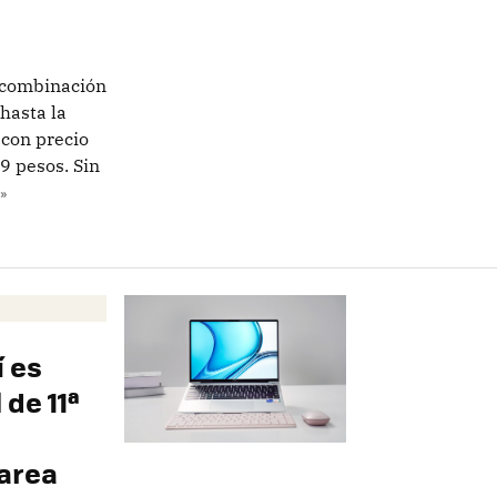
 combinación
 hasta la
 con precio
99 pesos. Sin
»
 es
de 11ª
tarea