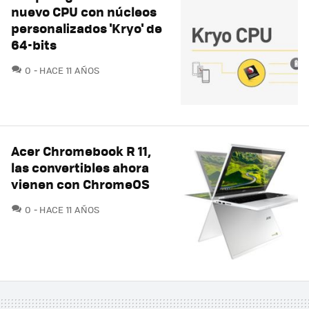
nuevo CPU con núcleos
personalizados 'Kryo' de
64-bits
COMENTARIOS
0
HACE 11 AÑOS
Acer Chromebook R 11,
las convertibles ahora
vienen con ChromeOS
COMENTARIOS
0
HACE 11 AÑOS