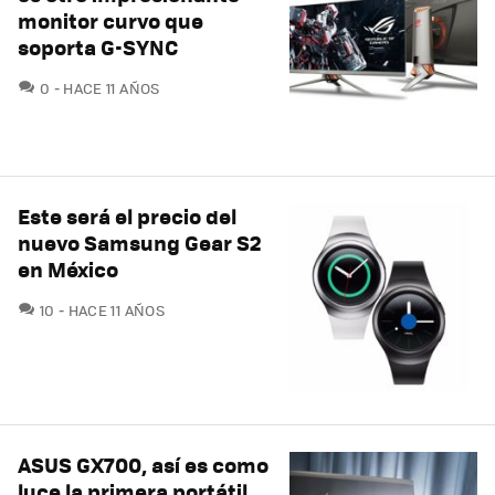
monitor curvo que
soporta G-SYNC
COMENTARIOS
0
HACE 11 AÑOS
Este será el precio del
nuevo Samsung Gear S2
en México
COMENTARIOS
10
HACE 11 AÑOS
ASUS GX700, así es como
luce la primera portátil