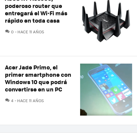
poderoso router que
entregará el Wi-Fi más
rápido en toda casa
COMENTARIOS
0
HACE 11 AÑOS
Acer Jade Primo, el
primer smartphone con
Windows 10 que podrá
convertirse en un PC
COMENTARIOS
4
HACE 11 AÑOS