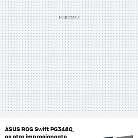
ASUS ROG Swift PG348Q,
es otro impresionante