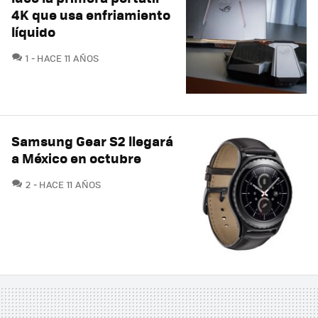
4K que usa enfriamiento
líquido
COMENTARIOS
1
HACE 11 AÑOS
Samsung Gear S2 llegará
a México en octubre
COMENTARIOS
2
HACE 11 AÑOS