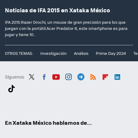
Noticias de IFA 2015 en Xataka México
IFA 2015:Razer Orochi, un mouse de gran precisión para los que
juegan con la portátil.Acer Predator 6, este smartphone es para
jugar y tiene 10..
OTROS TEMAS:
Investigación
Análisis
Prime Day 2024
Te
Síguenos
Twit
Fac
You
Inst
Tele
RSS
Flip
Link
ter
ebo
tub
agr
gra
boa
edI
Tikt
ok
e
am
m
rd
n
ok
En Xataka México hablamos de...