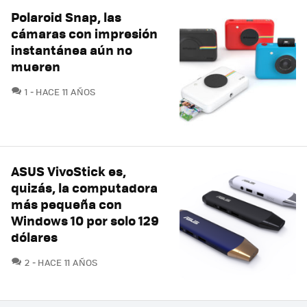
Polaroid Snap, las
cámaras con impresión
instantánea aún no
mueren
COMENTARIOS
1
HACE 11 AÑOS
ASUS VivoStick es,
quizás, la computadora
más pequeña con
Windows 10 por solo 129
dólares
COMENTARIOS
2
HACE 11 AÑOS