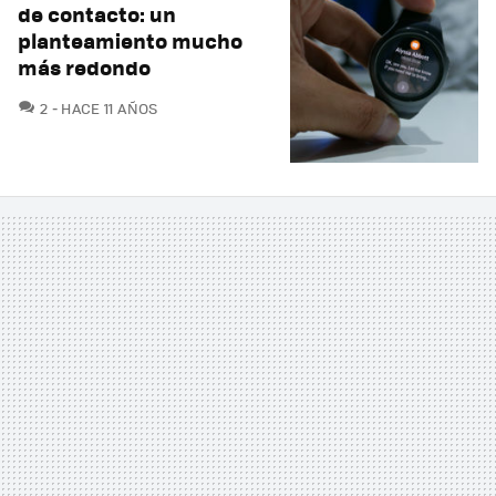
de contacto: un
planteamiento mucho
más redondo
COMENTARIOS
2
HACE 11 AÑOS