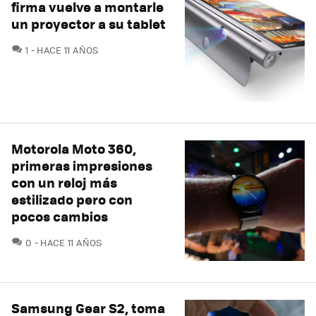
firma vuelve a montarle
un proyector a su tablet
COMENTARIOS
1
HACE 11 AÑOS
Motorola Moto 360,
primeras impresiones
con un reloj más
estilizado pero con
pocos cambios
COMENTARIOS
0
HACE 11 AÑOS
Samsung Gear S2, toma