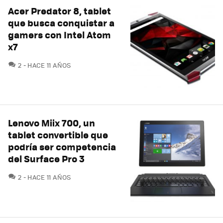
Acer Predator 8, tablet
que busca conquistar a
gamers con Intel Atom
x7
COMENTARIOS
2
HACE 11 AÑOS
Lenovo Miix 700, un
tablet convertible que
podría ser competencia
del Surface Pro 3
COMENTARIOS
2
HACE 11 AÑOS