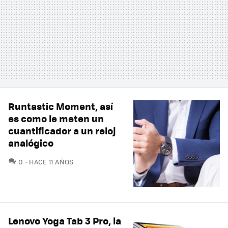
Runtastic Moment, así
es como le meten un
cuantificador a un reloj
analógico
COMENTARIOS
0
HACE 11 AÑOS
Lenovo Yoga Tab 3 Pro, la