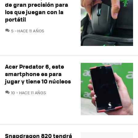
de gran precisión para
los que juegan con la
portátil
COMENTARIOS
5
HACE 11 AÑOS
Acer Predator 6, este
smartphone es para
jugar y tiene 10 núcleos
COMENTARIOS
10
HACE 11 AÑOS
Snapdragon 820 tendrá