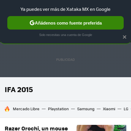
Ya puedes ver más de Xataka MX en Google
MENÚ
NUEVO
Añádenos como fuente preferida
SELECCIÓN
GAMING
HOME
AUTO
TERRITORIO SAM
Solo necesitas una cuenta de Google
×
IFA 2015
HOY SE HABLA DE
Mercado Libre
Playstation
Samsung
Xiaomi
LG
Razer Orochi, un mouse