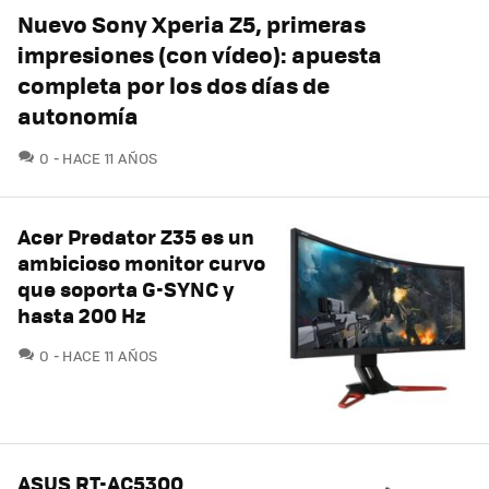
Nuevo Sony Xperia Z5, primeras
impresiones (con vídeo): apuesta
completa por los dos días de
autonomía
COMENTARIOS
0
HACE 11 AÑOS
Acer Predator Z35 es un
ambicioso monitor curvo
que soporta G-SYNC y
hasta 200 Hz
COMENTARIOS
0
HACE 11 AÑOS
ASUS RT-AC5300,