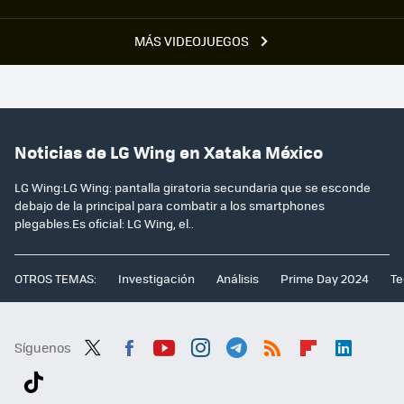
MÁS VIDEOJUEGOS
Noticias de LG Wing en Xataka México
LG Wing:LG Wing: pantalla giratoria secundaria que se esconde
debajo de la principal para combatir a los smartphones
plegables.Es oficial: LG Wing, el..
OTROS TEMAS:
Investigación
Análisis
Prime Day 2024
Te
Síguenos
Twit
Fac
You
Inst
Tele
RSS
Flip
Link
ter
ebo
tub
agr
gra
boa
edI