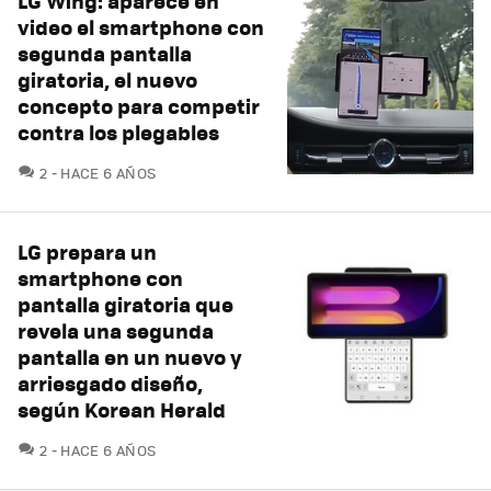
LG Wing: aparece en
video el smartphone con
segunda pantalla
giratoria, el nuevo
concepto para competir
contra los plegables
COMENTARIOS
2
HACE 6 AÑOS
LG prepara un
smartphone con
pantalla giratoria que
revela una segunda
pantalla en un nuevo y
arriesgado diseño,
según Korean Herald
COMENTARIOS
2
HACE 6 AÑOS