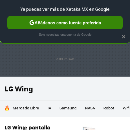
Ya puedes ver más de Xataka MX en Google
SELECCIÓN
GAMING
HOME
AUTO
TERRITORIO SAM
Añádenos como fuente preferida
Solo necesitas una cuenta de Google
×
LG Wing
HOY SE HABLA DE
Mercado Libre
IA
Samsung
NASA
Robot
Wifi
LG Wing: pantalla