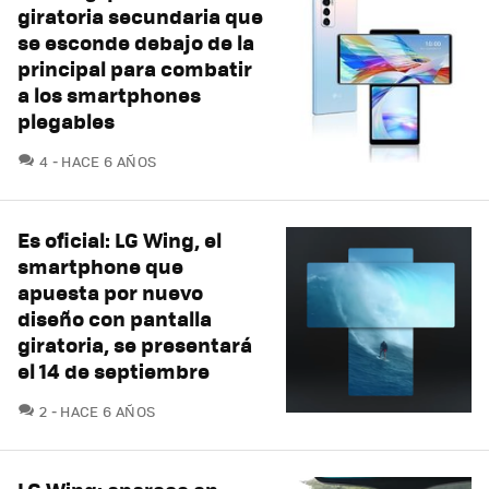
giratoria secundaria que
se esconde debajo de la
principal para combatir
a los smartphones
plegables
COMENTARIOS
4
HACE 6 AÑOS
Es oficial: LG Wing, el
smartphone que
apuesta por nuevo
diseño con pantalla
giratoria, se presentará
el 14 de septiembre
COMENTARIOS
2
HACE 6 AÑOS