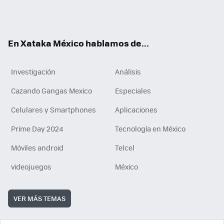
Tikt
ok
e
am
m
rd
n
ok
En Xataka México hablamos de...
Investigación
Análisis
Cazando Gangas Mexico
Especiales
Celulares y Smartphones
Aplicaciones
Prime Day 2024
Tecnología en México
Móviles android
Telcel
videojuegos
México
VER MÁS TEMAS