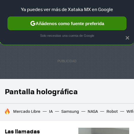
Ya puedes ver más de Xataka MX en Google
SELECCIÓN
GAMING
HOME
AUTO
TERRITORIO SAM
Añádenos como fuente preferida
Solo necesitas una cuenta de Google
×
Pantalla holográfica
HOY SE HABLA DE
Mercado Libre
IA
Samsung
NASA
Robot
Wifi
Las llamadas