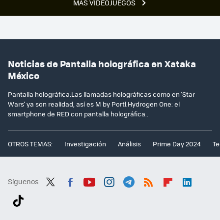
MÁS VIDEOJUEGOS
Noticias de Pantalla holográfica en Xataka
México
Pantalla holográfica:Las llamadas holográficas como en 'Star
Wars' ya son realidad, así es M by Portl.Hydrogen One: el
smartphone de RED con pantalla holográfica..
OTROS TEMAS:
Investigación
Análisis
Prime Day 2024
Te
Síguenos
Twit
Fac
You
Inst
Tele
RSS
Flip
Link
ter
ebo
tub
agr
gra
boa
edI
Tikt