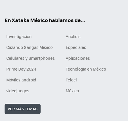
ok
e
am
m
rd
n
ok
En Xataka México hablamos de...
Investigación
Análisis
Cazando Gangas Mexico
Especiales
Celulares y Smartphones
Aplicaciones
Prime Day 2024
Tecnología en México
Móviles android
Telcel
videojuegos
México
VER MÁS TEMAS