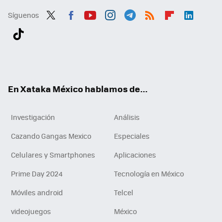
Síguenos
Twit
Fac
You
Inst
Tele
RSS
Flip
Link
ter
ebo
tub
agr
gra
boa
edI
Tikt
ok
e
am
m
rd
n
ok
En Xataka México hablamos de...
Investigación
Análisis
Cazando Gangas Mexico
Especiales
Celulares y Smartphones
Aplicaciones
Prime Day 2024
Tecnología en México
Móviles android
Telcel
videojuegos
México