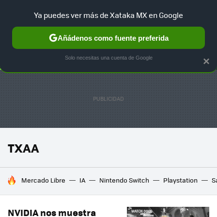
Ya puedes ver más de Xataka MX en Google
SELECCIÓN
GAMING
HOME
AUTO
TERRITORIO SAM
Añádenos como fuente preferida
Solo necesitas una cuenta de Google
×
TXAA
HOY SE HABLA DE
Mercado Libre
IA
Nintendo Switch
Playstation
S
NVIDIA nos muestra