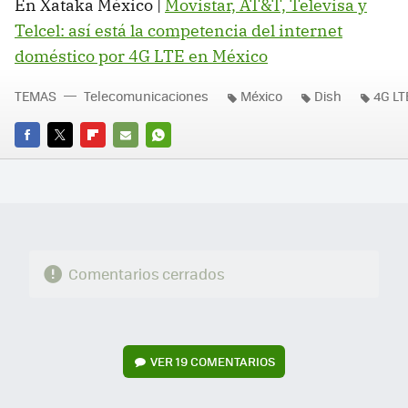
En Xataka México |
Movistar, AT&T, Televisa y
Telcel: así está la competencia del internet
doméstico por 4G LTE en México
TEMAS
Telecomunicaciones
México
Dish
4G LT
FACEBOOK
TWITTER
FLIPBOARD
E-
WHATSAPP
MAIL
Comentarios cerrados
VER
19 COMENTARIOS