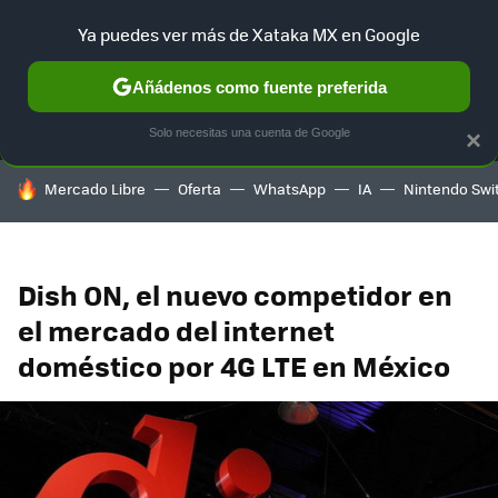
Ya puedes ver más de Xataka MX en Google
MENÚ
NUEVO
Añádenos como fuente preferida
SELECCIÓN
GAMING
HOME
AUTO
TERRITORIO SAM
Solo necesitas una cuenta de Google
×
HOY SE HABLA DE
Mercado Libre
Oferta
WhatsApp
IA
Nintendo Swi
Dish ON, el nuevo competidor en
el mercado del internet
doméstico por 4G LTE en México