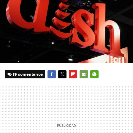
19 comentarios
FACEBOOK
TWITTER
FLIPBOARD
E-
WHATSAPP
MAIL