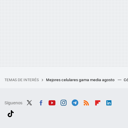
TEMAS DE INTERÉS
Mejores celulares gama media agosto
Có
Síguenos
Twit
Fac
You
Inst
Tele
RSS
Flip
Link
ter
ebo
tub
agr
gra
boa
edI
Tikt