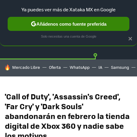
Ya puedes ver más de Xataka MX en Google
Añádenos como fuente preferida
Twitter
Fa
PLAYSTATION
XBOX
NINTENDO
Solo necesitas una cuenta de Google
×
HOY SE HABLA DE
Mercado Libre
Oferta
WhatsApp
IA
Samsung
'Call of Duty', 'Assassin's Creed',
'Far Cry' y 'Dark Souls'
abandonarán en febrero la tienda
digital de Xbox 360 y nadie sabe
los motivos