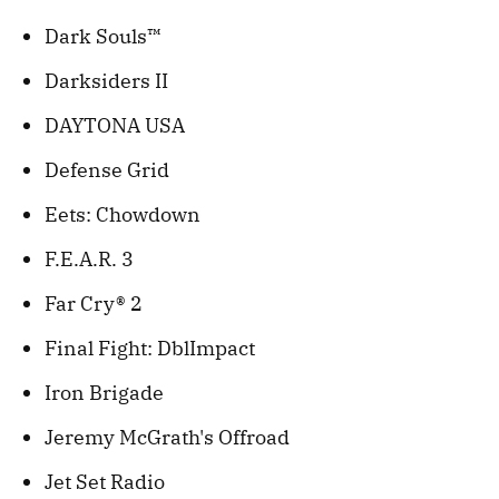
Dark Souls™
Darksiders II
DAYTONA USA
Defense Grid
Eets: Chowdown
F.E.A.R. 3
Far Cry® 2
Final Fight: DblImpact
Iron Brigade
Jeremy McGrath's Offroad
Jet Set Radio