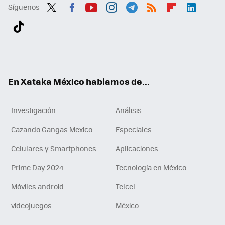
Síguenos
Twit
Fac
You
Inst
Tele
RSS
Flip
Link
ter
ebo
tub
agr
gra
boa
edI
Tikt
ok
e
am
m
rd
n
ok
En Xataka México hablamos de...
Investigación
Análisis
Cazando Gangas Mexico
Especiales
Celulares y Smartphones
Aplicaciones
Prime Day 2024
Tecnología en México
Móviles android
Telcel
videojuegos
México