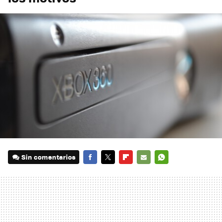
Sin comentarios
FACEBOOK
TWITTER
FLIPBOARD
E-
WHATSAPP
MAIL