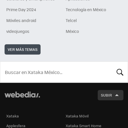
Prime Day 2024
Tecnología en México
Móviles android
Telcel
videojuegos
México
VER MÁS TEMAS
BUSCA
SUBIR
Xataka
Xataka Móvil
Applesfera
Xataka Smart Home