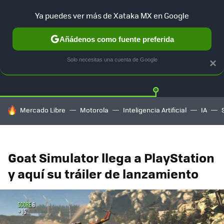
Ya puedes ver más de Xataka MX en Google
Añádenos como fuente preferida
Twitter
Fa
PLAYSTATION
XBOX
NINTENDO
Solo necesitas una cuenta de Google
×
HOY SE HABLA DE
Mercado Libre
Motorola
Inteligencia Artificial
IA
Goat Simulator llega a PlayStation
y aquí su tráiler de lanzamiento