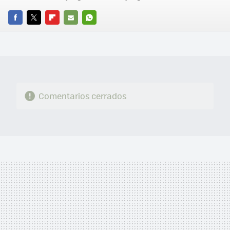
FACEBOOK
TWITTER
FLIPBOARD
E-
WHATSAPP
MAIL
Comentarios cerrados