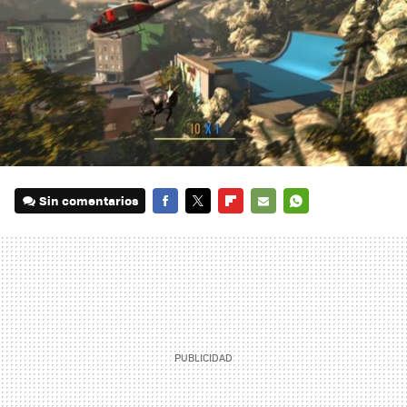
Sin comentarios
FACEBOOK
TWITTER
FLIPBOARD
E-
WHATSAPP
MAIL