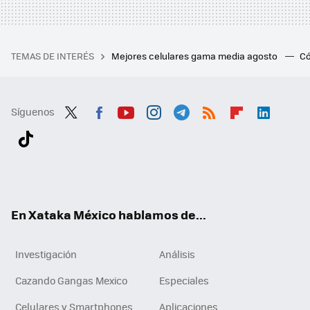
TEMAS DE INTERÉS
Mejores celulares gama media agosto
Có
Síguenos
Twit
Fac
You
Inst
Tele
RSS
Flip
Link
ter
ebo
tub
agr
gra
boa
edI
Tikt
ok
e
am
m
rd
n
ok
En Xataka México hablamos de...
Investigación
Análisis
Cazando Gangas Mexico
Especiales
Celulares y Smartphones
Aplicaciones