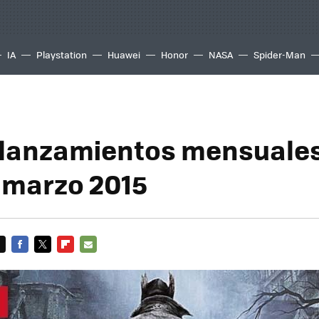
IA
Playstation
Huawei
Honor
NASA
Spider-Man
 lanzamientos mensuale
 marzo 2015
FACEBOOK
TWITTER
FLIPBOARD
E-
MAIL