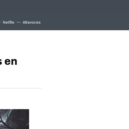
Netflix
Altavoces
s en