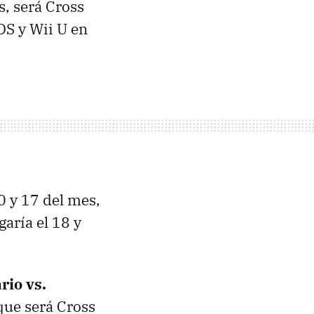
s, será Cross
DS y Wii U en
0 y 17 del mes,
garía el 18 y
rio vs.
que será Cross