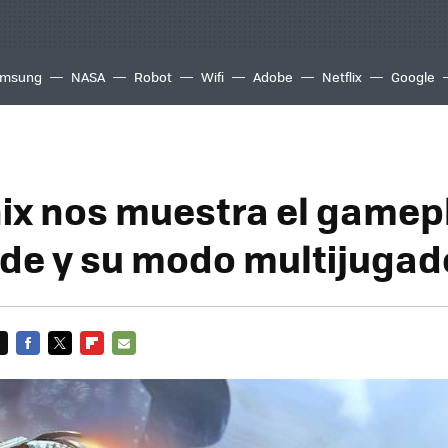
msung
NASA
Robot
Wifi
Adobe
Netflix
Google
x nos muestra el gamep
de y su modo multijugad
FACEBOOK
TWITTER
FLIPBOARD
E-
MAIL