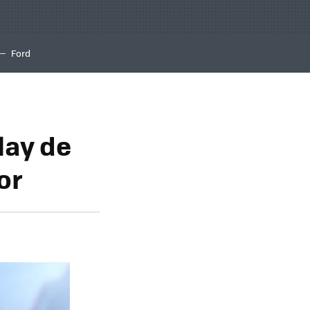
Ford
lay de
or