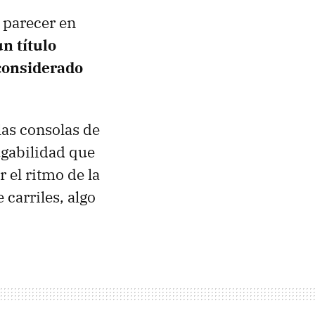
 parecer en
n título
considerado
las consolas de
ugabilidad que
 el ritmo de la
carriles, algo