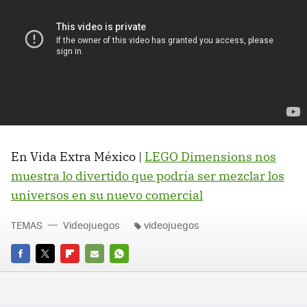
En Vida Extra México |
LEGO Dimensions nos
muestra lo divertido que podría ser mezclar los
universos en su nuevo comercial
TEMAS
Videojuegos
videojuegos
FACEBOOK
TWITTER
FLIPBOARD
E-
WHATSAPP
MAIL