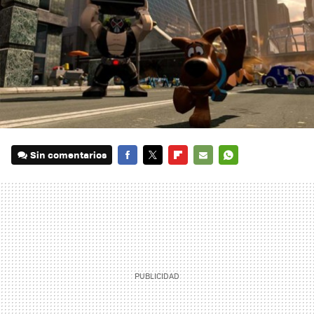
Sin comentarios
FACEBOOK
TWITTER
FLIPBOARD
E-
WHATSAPP
MAIL