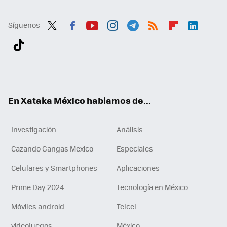
Síguenos
Twit
Fac
You
Inst
Tele
RSS
Flip
Link
ter
ebo
tub
agr
gra
boa
edI
Tikt
ok
e
am
m
rd
n
ok
En Xataka México hablamos de...
Investigación
Análisis
Cazando Gangas Mexico
Especiales
Celulares y Smartphones
Aplicaciones
Prime Day 2024
Tecnología en México
Móviles android
Telcel
videojuegos
México