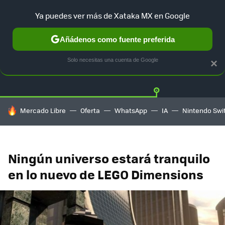
Ya puedes ver más de Xataka MX en Google
Añádenos como fuente preferida
Twitter
Fa
PLAYSTATION
XBOX
NINTENDO
Solo necesitas una cuenta de Google
×
HOY SE HABLA DE
Mercado Libre
Oferta
WhatsApp
IA
Nintendo Swi
Ningún universo estará tranquilo
en lo nuevo de LEGO Dimensions