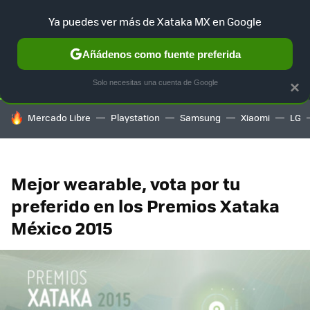
Ya puedes ver más de Xataka MX en Google
SELECCIÓN
GAMING
HOME
AUTO
TERRITORIO SAM
Añádenos como fuente preferida
Solo necesitas una cuenta de Google
×
HOY SE HABLA DE
Mercado Libre
Playstation
Samsung
Xiaomi
LG
Mejor wearable, vota por tu
preferido en los Premios Xataka
México 2015