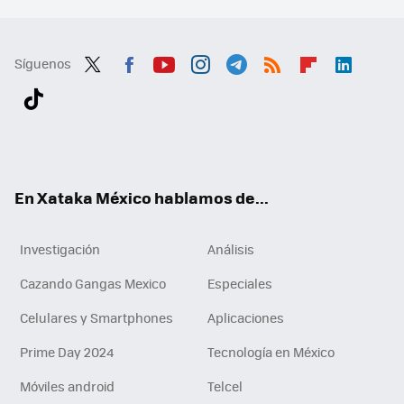
Síguenos
Twit
Fac
You
Inst
Tele
RSS
Flip
Link
ter
ebo
tub
agr
gra
boa
edI
Tikt
ok
e
am
m
rd
n
ok
En Xataka México hablamos de...
Investigación
Análisis
Cazando Gangas Mexico
Especiales
Celulares y Smartphones
Aplicaciones
Prime Day 2024
Tecnología en México
Móviles android
Telcel