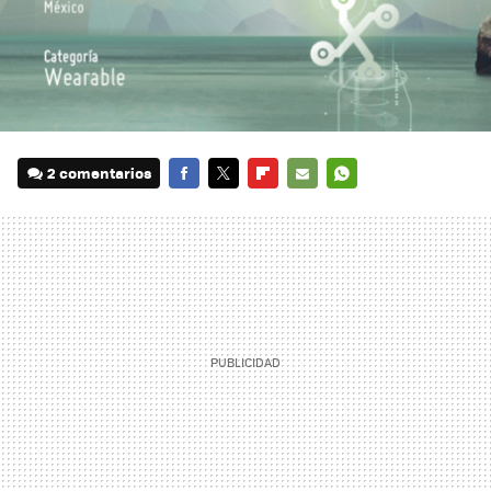
2 comentarios
FACEBOOK
TWITTER
FLIPBOARD
E-
WHATSAPP
MAIL