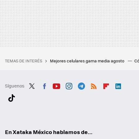
TEMAS DE INTERÉS
Mejores celulares gama media agosto
Có
Síguenos
Twit
Fac
You
Inst
Tele
RSS
Flip
Link
ter
ebo
tub
agr
gra
boa
edI
Tikt
ok
e
am
m
rd
n
ok
En Xataka México hablamos de...