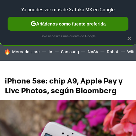
Ya puedes ver más de Xataka MX en Google
SELECCIÓN
GAMING
HOME
AUTO
TERRITORIO SAM
Añádenos como fuente preferida
Solo necesitas una cuenta de Google
×
HOY SE HABLA DE
Mercado Libre
IA
Samsung
NASA
Robot
Wifi
iPhone 5se: chip A9, Apple Pay y
Live Photos, según Bloomberg