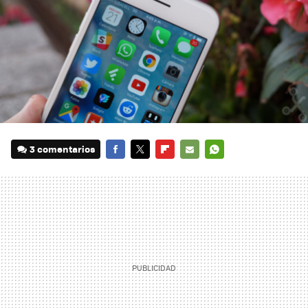
3 comentarios
FACEBOOK
TWITTER
FLIPBOARD
E-
WHATSAPP
MAIL