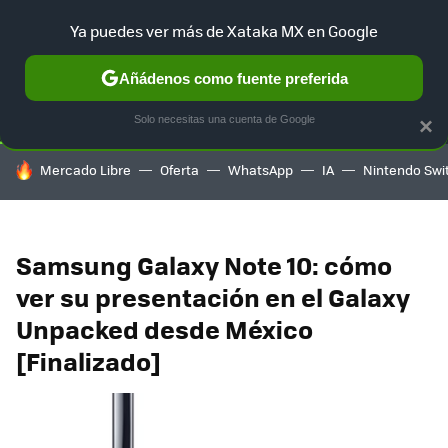
Ya puedes ver más de Xataka MX en Google
SELECCIÓN
GAMING
HOME
AUTO
TERRITORIO SAM
Añádenos como fuente preferida
Solo necesitas una cuenta de Google
×
HOY SE HABLA DE
Mercado Libre
Oferta
WhatsApp
IA
Nintendo Swi
Samsung Galaxy Note 10: cómo
ver su presentación en el Galaxy
Unpacked desde México
[Finalizado]