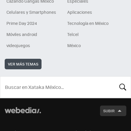
Cazando Gangas Mexico
Especiales
Celulares y Smartphones
Aplicaciones
Prime Day 2024
Tecnología en México
Móviles android
Telcel
videojuegos
México
VER MÁS TEMAS
BUSCA
SUBIR