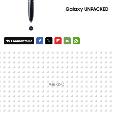
1 comentario
FACEBOOK
TWITTER
FLIPBOARD
E-
WHATSAPP
MAIL