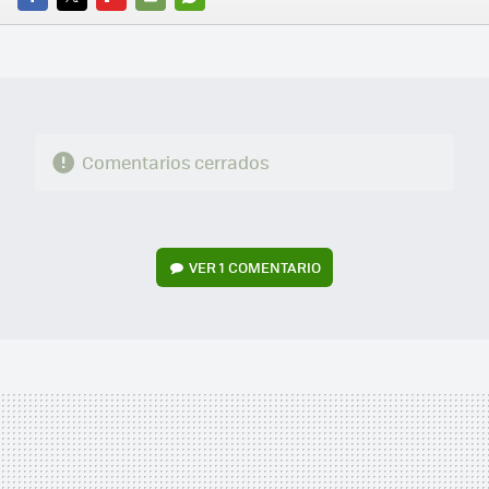
FACEBOOK
TWITTER
FLIPBOARD
E-
WHATSAPP
MAIL
Comentarios cerrados
VER
1 COMENTARIO