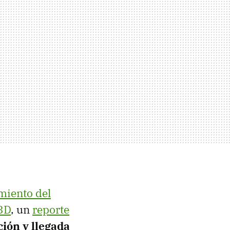
miento del
 3D
, un
reporte
ción y llegada