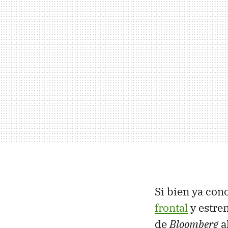
Si bien ya con
frontal
y estre
de
Bloomberg
a