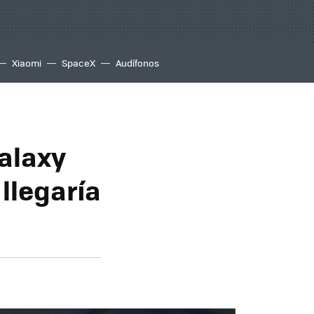
Xiaomi
SpaceX
Audífonos
Galaxy
 llegaría