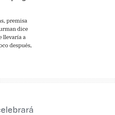
as, premisa
Gurman dice
 llevaría a
poco después,
celebrará