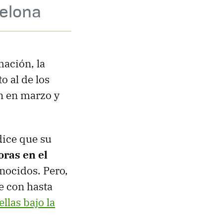
celona
mación, la
 al de los
on en marzo y
dice que su
oras en el
onocidos. Pero,
e con hasta
llas bajo la