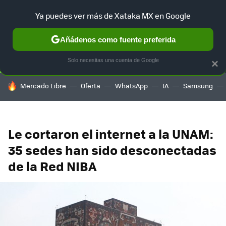
Ya puedes ver más de Xataka MX en Google
SELECCIÓN
GAMING
HOME
AUTO
TERRITORIO SAM
Añádenos como fuente preferida
Solo necesitas una cuenta de Google
×
HOY SE HABLA DE
Mercado Libre
Oferta
WhatsApp
IA
Samsung
Le cortaron el internet a la UNAM:
35 sedes han sido desconectadas
de la Red NIBA