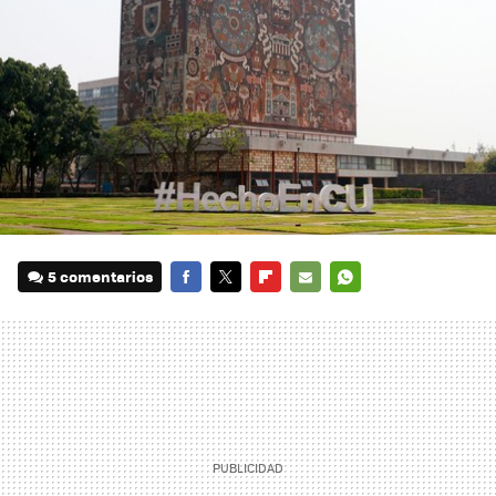
5 comentarios
FACEBOOK
TWITTER
FLIPBOARD
E-
WHATSAPP
MAIL