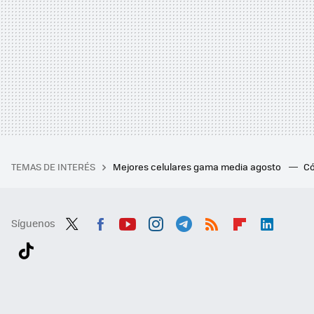
TEMAS DE INTERÉS
Mejores celulares gama media agosto
Có
Síguenos
Twit
Fac
You
Inst
Tele
RSS
Flip
Link
ter
ebo
tub
agr
gra
boa
edI
Tikt
ok
e
am
m
rd
n
ok