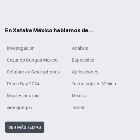
ter
ebo
tub
agr
gra
boa
edI
Tikt
ok
e
am
m
rd
n
ok
En Xataka México hablamos de...
Investigación
Análisis
Cazando Gangas Mexico
Especiales
Celulares y Smartphones
Aplicaciones
Prime Day 2024
Tecnología en México
Móviles android
México
videojuegos
Telcel
VER MÁS TEMAS