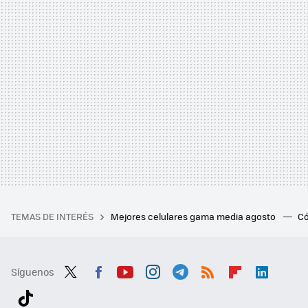
TEMAS DE INTERÉS
Mejores celulares gama media agosto
Có
Síguenos
Twit
Fac
You
Inst
Tele
RSS
Flip
Link