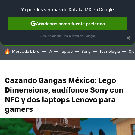
Ya puedes ver más de Xataka MX en Google
SELECCIÓN
GAMING
HOME
AUTO
TERRITORIO SAM
Añádenos como fuente preferida
Solo necesitas una cuenta de Google
×
HOY SE HABLA DE
Mercado Libre
IA
laptop
Sony
Tecnología
Cie
Cazando Gangas México: Lego
Dimensions, audífonos Sony con
NFC y dos laptops Lenovo para
gamers