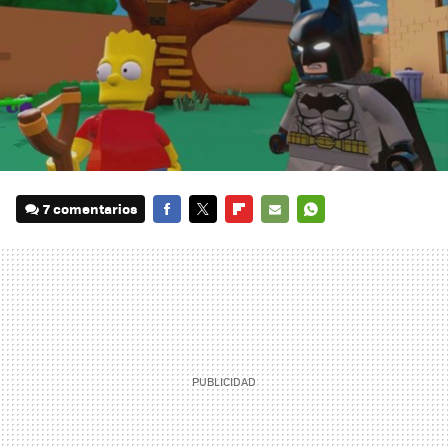
7 comentarios
FACEBOOK
TWITTER
FLIPBOARD
E-
WHATSAPP
MAIL