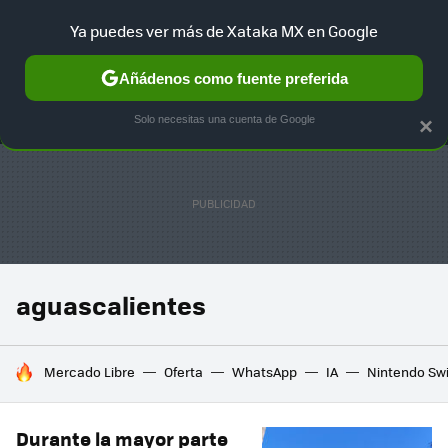
Ya puedes ver más de Xataka MX en Google
MENÚ
NUEVO
Añádenos como fuente preferida
SELECCIÓN
GAMING
HOME
AUTO
TERRITORIO SAM
Solo necesitas una cuenta de Google
×
aguascalientes
HOY SE HABLA DE
Mercado Libre
Oferta
WhatsApp
IA
Nintendo Sw
Durante la mayor parte