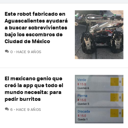
Este robot fabricado en
Aguascalientes ayudará
a buscar sobrevivientes
bajo los escombros de
Ciudad de México
COMENTARIOS
0
HACE 9 AÑOS
El mexicano genio que
creó la app que todo el
mundo necesita: para
pedir burritos
COMENTARIOS
6
HACE 9 AÑOS