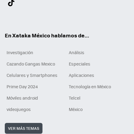
ter
ebo
tub
agr
gra
boa
edI
Tikt
ok
e
am
m
rd
n
ok
En Xataka México hablamos de...
Investigación
Análisis
Cazando Gangas Mexico
Especiales
Celulares y Smartphones
Aplicaciones
Prime Day 2024
Tecnología en México
Móviles android
Telcel
videojuegos
México
VER MÁS TEMAS