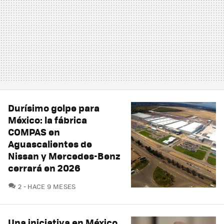
Durísimo golpe para
México: la fábrica
COMPAS en
Aguascalientes de
Nissan y Mercedes-Benz
cerrará en 2026
COMENTARIOS
2
HACE 9 MESES
Una iniciativa en México