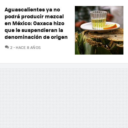
Aguascalientes ya no
podrá producir mezcal
en México: Oaxaca hizo
que le suspendieran la
denominación de origen
COMENTARIOS
2
HACE 8 AÑOS