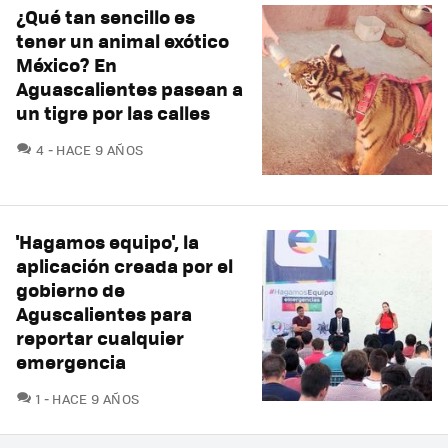
¿Qué tan sencillo es
tener un animal exótico
México? En
Aguascalientes pasean a
un tigre por las calles
COMENTARIOS
4
HACE 9 AÑOS
'Hagamos equipo', la
aplicación creada por el
gobierno de
Aguscalientes para
reportar cualquier
emergencia
COMENTARIOS
1
HACE 9 AÑOS