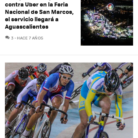
contra Uber en la Feria
Nacional de San Marcos,
el servicio llegará a
Aguascalientes
COMENTARIOS
3
HACE 7 AÑOS