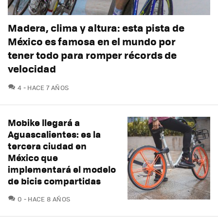
Madera, clima y altura: esta pista de
México es famosa en el mundo por
tener todo para romper récords de
velocidad
COMENTARIOS
4
HACE 7 AÑOS
Mobike llegará a
Aguascalientes: es la
tercera ciudad en
México que
implementará el modelo
de bicis compartidas
COMENTARIOS
0
HACE 8 AÑOS