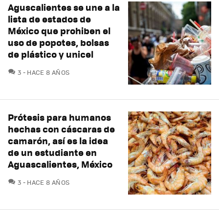
Aguscalientes se une a la
lista de estados de
México que prohiben el
uso de popotes, bolsas
de plástico y unicel
COMENTARIOS
3
HACE 8 AÑOS
Prótesis para humanos
hechas con cáscaras de
camarón, así es la idea
de un estudiante en
Aguascalientes, México
COMENTARIOS
3
HACE 8 AÑOS