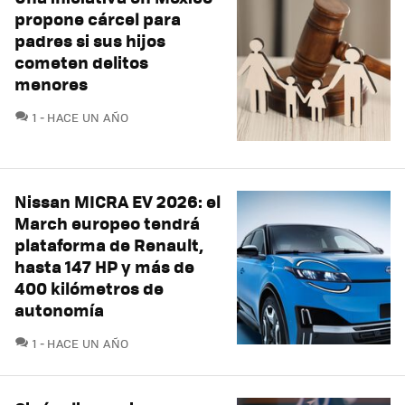
propone cárcel para
padres si sus hijos
cometen delitos
menores
COMENTARIOS
1
HACE UN AÑO
Nissan MICRA EV 2026: el
March europeo tendrá
plataforma de Renault,
hasta 147 HP y más de
400 kilómetros de
autonomía
COMENTARIOS
1
HACE UN AÑO