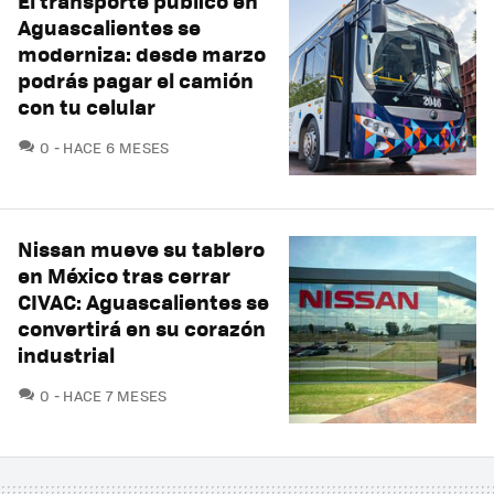
El transporte público en
Aguascalientes se
moderniza: desde marzo
podrás pagar el camión
con tu celular
COMENTARIOS
0
HACE 6 MESES
Nissan mueve su tablero
en México tras cerrar
CIVAC: Aguascalientes se
convertirá en su corazón
industrial
COMENTARIOS
0
HACE 7 MESES