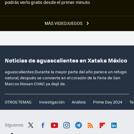
podrás verlo gratis desde el primer minuto
MÁS VIDEOJUEGOS
Noticias de aguascalientes en Xataka México
aguascalientes:Durante la mayor parte del año parece un refugio
natural; después se convierte en el corazón de la Feria de San
Marcos.Nissan CIVAC ya dejó de..
OTROS TEMAS:
Investigación
Análisis
Prime Day 2024
Te
Síguenos
Twit
Fac
You
Inst
Tele
RSS
Flip
Link