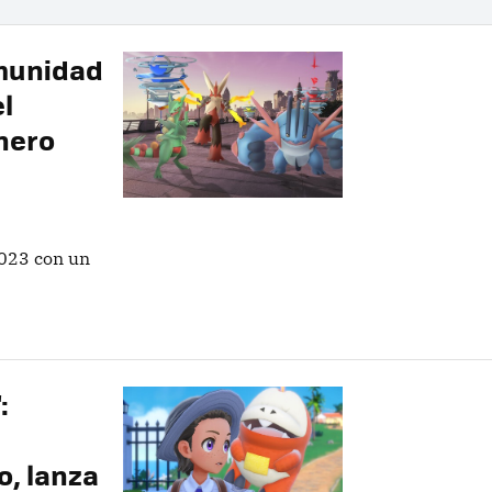
omunidad
l
nero
2023 con un
:
, lanza