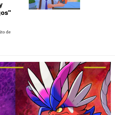
y
gos"
ito de