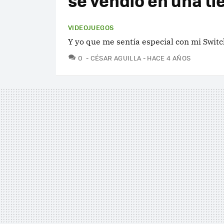
se vendió en una t
VIDEOJUEGOS
Y yo que me sentía especial con mi Swit
COMENTARIOS
0
CÉSAR AGUILLA
HACE 4 AÑOS