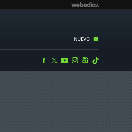
NUEVO
Facebook
Twitter
Youtube
Instagram
googlenews
Tiktok