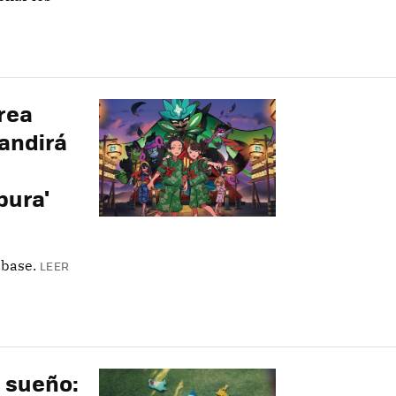
rea
pandirá
pura'
 base.
LEER
n sueño: