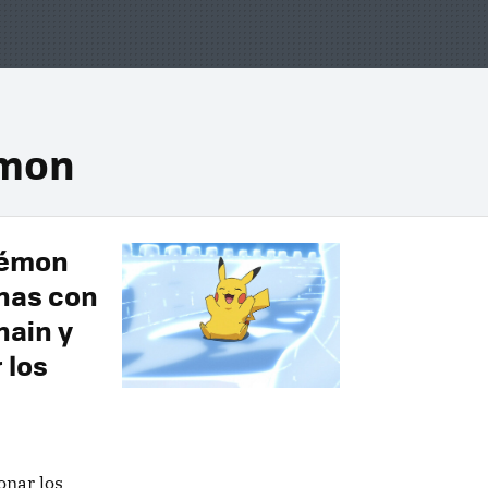
emon
kémon
nas con
hain y
 los
onar los