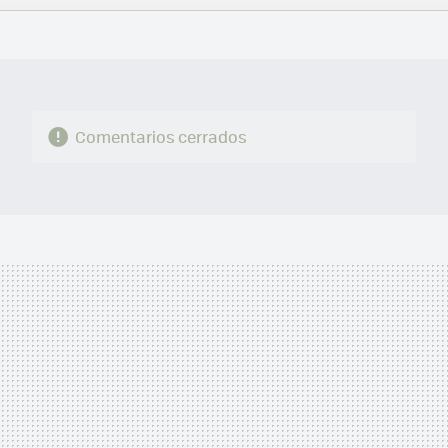
FACEBOOK
TWITTER
FLIPBOARD
E-
WHATSAPP
MAIL
Comentarios cerrados