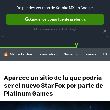
Ya puedes ver más de Xataka MX en Google
Añádenos como fuente preferida
Twitter
Fa
PLAYSTATION
XBOX
NINTENDO
Solo necesitas una cuenta de Google
×
HOY SE HABLA DE
Mercado Libre
Playstation
Samsung
Xiaomi
LG
Aparece un sitio de lo que podría
ser el nuevo Star Fox por parte de
Platinum Games