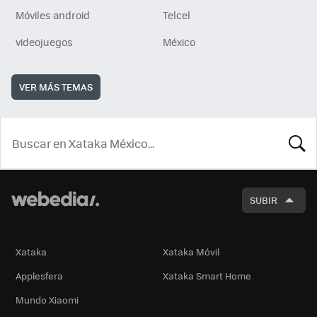
Móviles android
Telcel
videojuegos
México
VER MÁS TEMAS
BUSCA
SUBIR
Xataka
Xataka Móvil
Applesfera
Xataka Smart Home
Mundo Xiaomi