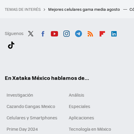
TEMAS DE INTERÉS
Mejores celulares gama media agosto
Có
Síguenos
Twit
Fac
You
Inst
Tele
RSS
Flip
Link
ter
ebo
tub
agr
gra
boa
edI
Tikt
ok
e
am
m
rd
n
ok
En Xataka México hablamos de...
Investigación
Análisis
Cazando Gangas Mexico
Especiales
Celulares y Smartphones
Aplicaciones
Prime Day 2024
Tecnología en México