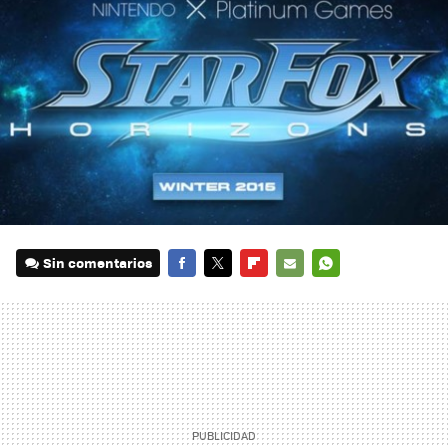
Sin comentarios
FACEBOOK
TWITTER
FLIPBOARD
E-
WHATSAPP
MAIL