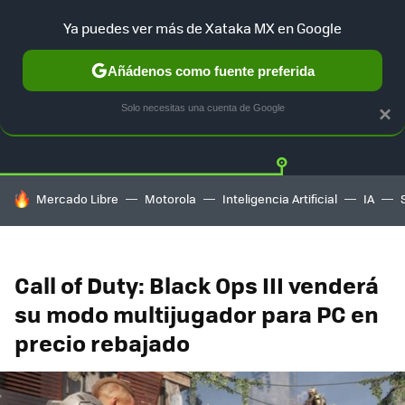
Ya puedes ver más de Xataka MX en Google
Añádenos como fuente preferida
Twitter
Fa
PLAYSTATION
XBOX
NINTENDO
Solo necesitas una cuenta de Google
×
HOY SE HABLA DE
Mercado Libre
Motorola
Inteligencia Artificial
IA
Call of Duty: Black Ops III venderá
su modo multijugador para PC en
precio rebajado