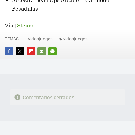
Acceso a Dead Ops Arcade II y al modo
Pesadillas
Vía |
Steam
TEMAS
Videojuegos
videojuegos
FACEBOOK
TWITTER
FLIPBOARD
E-
WHATSAPP
MAIL
Comentarios cerrados