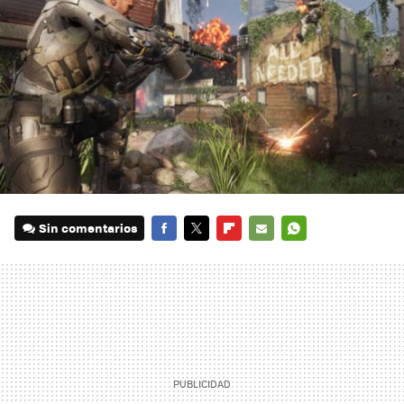
Sin comentarios
FACEBOOK
TWITTER
FLIPBOARD
E-
WHATSAPP
MAIL