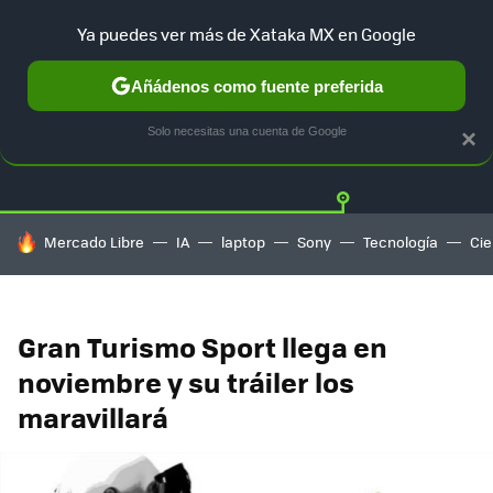
Ya puedes ver más de Xataka MX en Google
Añádenos como fuente preferida
Twitter
Fa
PLAYSTATION
XBOX
NINTENDO
Solo necesitas una cuenta de Google
×
HOY SE HABLA DE
Mercado Libre
IA
laptop
Sony
Tecnología
Cie
Gran Turismo Sport llega en
noviembre y su tráiler los
maravillará