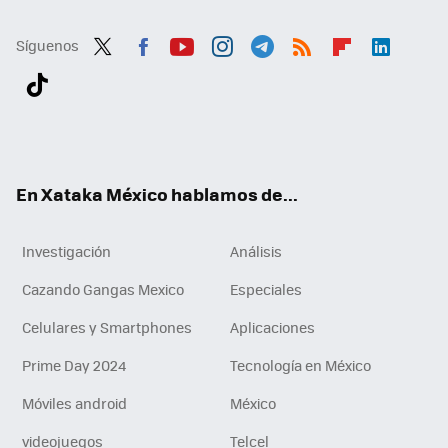
Síguenos
Twit
Fac
You
Inst
Tele
RSS
Flip
Link
ter
ebo
tub
agr
gra
boa
edI
Tikt
ok
e
am
m
rd
n
ok
En Xataka México hablamos de...
Investigación
Análisis
Cazando Gangas Mexico
Especiales
Celulares y Smartphones
Aplicaciones
Prime Day 2024
Tecnología en México
Móviles android
México
videojuegos
Telcel