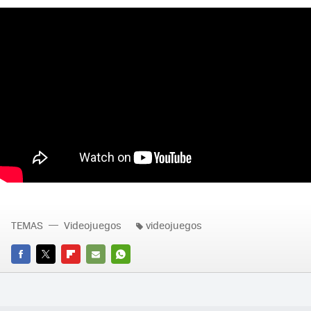
TEMAS
Videojuegos
videojuegos
FACEBOOK
TWITTER
FLIPBOARD
E-
WHATSAPP
MAIL