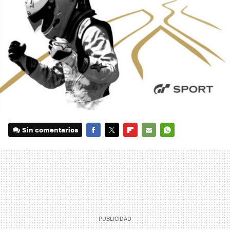
Sin comentarios
FACEBOOK
TWITTER
FLIPBOARD
E-
WHATSAPP
MAIL