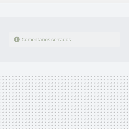
FACEBOOK
TWITTER
FLIPBOARD
E-
WHATSAPP
MAIL
Comentarios cerrados