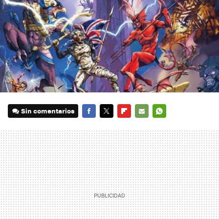
Sin comentarios
FACEBOOK
TWITTER
FLIPBOARD
E-
WHATSAPP
MAIL