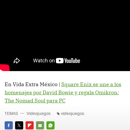
En Vida Extra México |
Square Enix se une a los
homenajes por David Bowie y regala Omikron:
The Nomad Soul para PC
TEMAS
Videojuegos
videojuegos