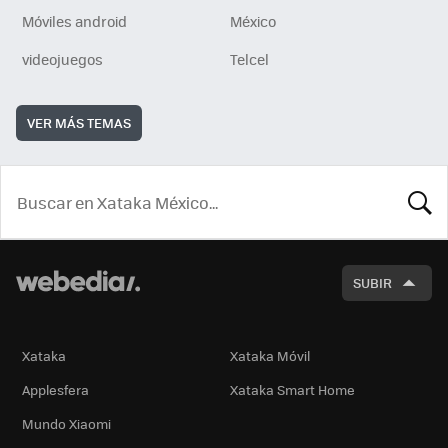
Móviles android
México
videojuegos
Telcel
VER MÁS TEMAS
BUSCA
SUBIR
Xataka
Xataka Móvil
Applesfera
Xataka Smart Home
Mundo Xiaomi