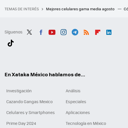
TEMAS DE INTERÉS
Mejores celulares gama media agosto
Có
Síguenos
Twit
Fac
You
Inst
Tele
RSS
Flip
Link
ter
ebo
tub
agr
gra
boa
edI
Tikt
ok
e
am
m
rd
n
ok
En Xataka México hablamos de...
Investigación
Análisis
Cazando Gangas Mexico
Especiales
Celulares y Smartphones
Aplicaciones
Prime Day 2024
Tecnología en México