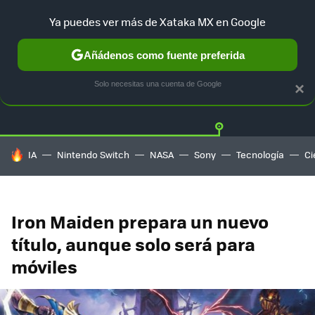
Ya puedes ver más de Xataka MX en Google
Añádenos como fuente preferida
Twitter
Fa
PLAYSTATION
XBOX
NINTENDO
Solo necesitas una cuenta de Google
×
HOY SE HABLA DE
IA
Nintendo Switch
NASA
Sony
Tecnología
Ci
Iron Maiden prepara un nuevo
título, aunque solo será para
móviles