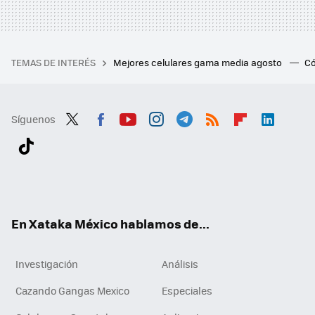
TEMAS DE INTERÉS
Mejores celulares gama media agosto
Có
Síguenos
Twit
Fac
You
Inst
Tele
RSS
Flip
Link
ter
ebo
tub
agr
gra
boa
edI
Tikt
ok
e
am
m
rd
n
ok
En Xataka México hablamos de...
Investigación
Análisis
Cazando Gangas Mexico
Especiales