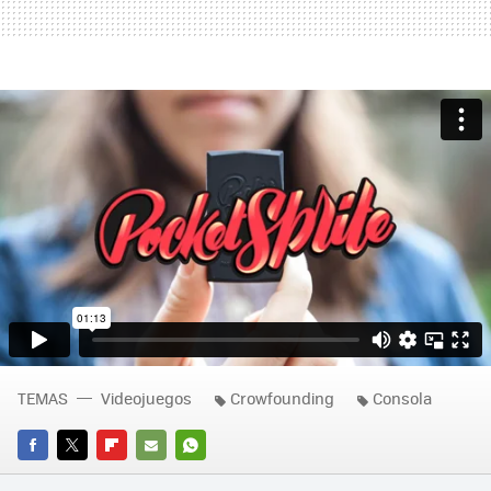
TEMAS
Videojuegos
Crowfounding
Consola
FACEBOOK
TWITTER
FLIPBOARD
E-
WHATSAPP