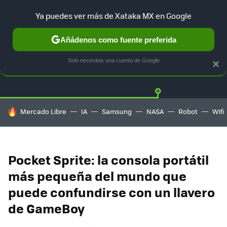
Ya puedes ver más de Xataka MX en Google
Añádenos como fuente preferida
Twitter
Fa
PLAYSTATION
XBOX
NINTENDO
Solo necesitas una cuenta de Google
×
HOY SE HABLA DE
Mercado Libre
IA
Samsung
NASA
Robot
Wifi
Pocket Sprite: la consola portátil
más pequeña del mundo que
puede confundirse con un llavero
de GameBoy