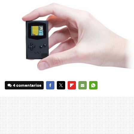
4 comentarios
FACEBOOK
TWITTER
FLIPBOARD
E-
WHATSAPP
MAIL