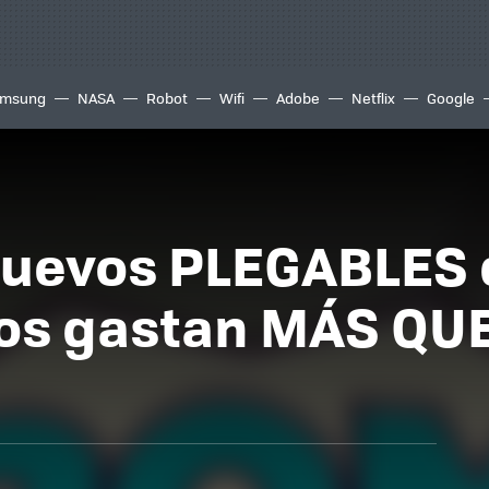
msung
NASA
Robot
Wifi
Adobe
Netflix
Google
 nuevos PLEGABLE
nos gastan MÁS QU