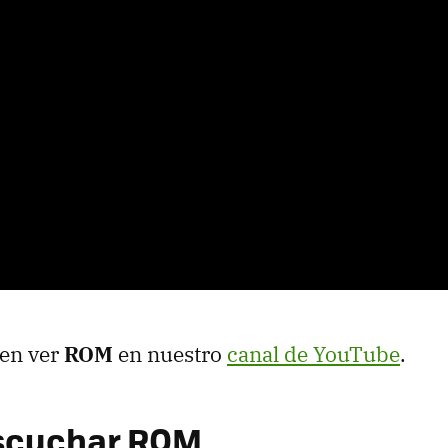
en ver
ROM
en nuestro
canal de YouTube
.
scuchar ROM