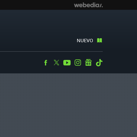
NUEVO
Facebook
Twitter
Youtube
Instagram
googlenews
Tiktok