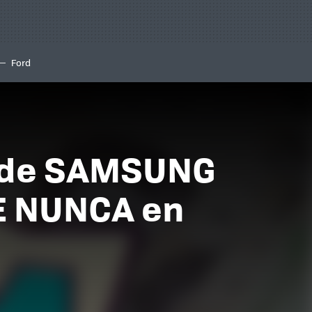
Ford
S de SAMSUNG
E NUNCA en