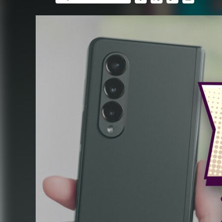
FACEBOOK
TWITTER
FLIPBOARD
E-
MAIL