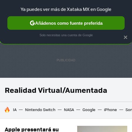
Ya puedes ver más de Xataka MX en Google
SELECCIÓN
GAMING
HOME
AUTO
TERRITORIO SAM
Añádenos como fuente preferida
Solo necesitas una cuenta de Google
×
Realidad Virtual/Aumentada
HOY SE HABLA DE
IA
Nintendo Switch
NASA
Google
iPhone
So
Apple presentará su