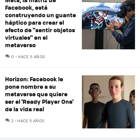
Facebook, está
construyendo un guante
háptico para crear el
efecto de "sentir objetos
virtuales" en el
metaverso
COMENTARIOS
0
HACE 5 AÑOS
Horizon: Facebook le
pone nombre a su
metaverse que quiere
ser el 'Ready Player One'
de la vida real
COMENTARIOS
2
HACE 5 AÑOS