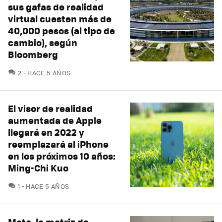
sus gafas de realidad
virtual cuesten más de
40,000 pesos (al tipo de
cambio), según
Bloomberg
COMENTARIOS
2
HACE 5 AÑOS
El visor de realidad
aumentada de Apple
llegará en 2022 y
reemplazará al iPhone
en los próximos 10 años:
Ming-Chi Kuo
COMENTARIOS
1
HACE 5 AÑOS
Meta, la matriz de