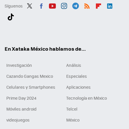
Síguenos
Twit
Fac
You
Inst
Tele
RSS
Flip
Link
ter
ebo
tub
agr
gra
boa
edI
Tikt
ok
e
am
m
rd
n
ok
En Xataka México hablamos de...
Investigación
Análisis
Cazando Gangas Mexico
Especiales
Celulares y Smartphones
Aplicaciones
Prime Day 2024
Tecnología en México
Móviles android
Telcel
videojuegos
México