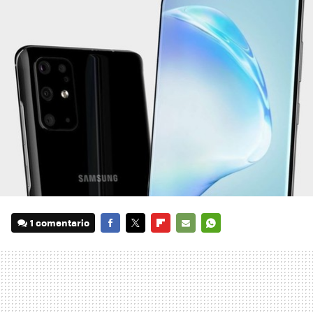
1 comentario
FACEBOOK
TWITTER
FLIPBOARD
E-
WHATSAPP
MAIL