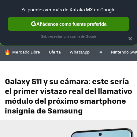
Ya puedes ver más de Xataka MX en Google
SELECCIÓN
GAMING
HOME
AUTO
TERRITORIO SAM
Añádenos como fuente preferida
Solo necesitas una cuenta de Google
×
HOY SE HABLA DE
Mercado Libre
Oferta
WhatsApp
IA
Nintendo Swi
Galaxy S11 y su cámara: este sería
el primer vistazo real del llamativo
módulo del próximo smartphone
insignia de Samsung