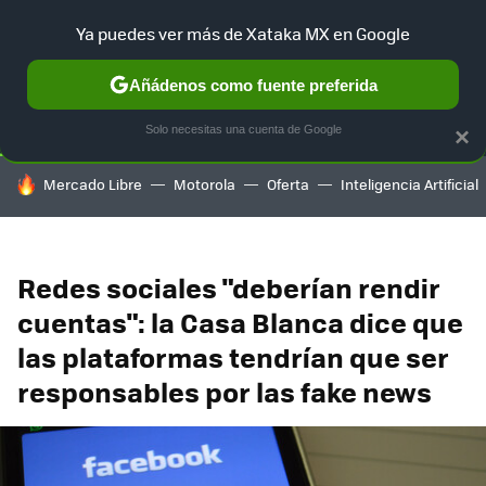
Ya puedes ver más de Xataka MX en Google
SELECCIÓN
GAMING
HOME
AUTO
TERRITORIO SAM
Añádenos como fuente preferida
Solo necesitas una cuenta de Google
×
HOY SE HABLA DE
Mercado Libre
Motorola
Oferta
Inteligencia Artificial
Redes sociales "deberían rendir
cuentas": la Casa Blanca dice que
las plataformas tendrían que ser
responsables por las fake news