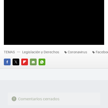
TEMAS
Legislación y Derechos
Coronavirus
Facebo
FACEBOOK
TWITTER
FLIPBOARD
E-
WHATSAPP
MAIL
Comentarios cerrados