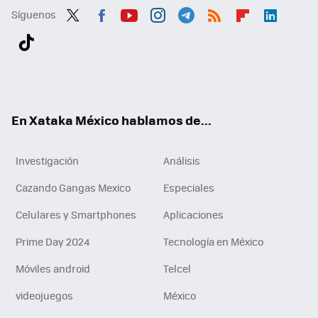
Síguenos
Twit
Fac
You
Inst
Tele
RSS
Flip
Link
ter
ebo
tub
agr
gra
boa
edI
Tikt
ok
e
am
m
rd
n
ok
En Xataka México hablamos de...
Investigación
Análisis
Cazando Gangas Mexico
Especiales
Celulares y Smartphones
Aplicaciones
Prime Day 2024
Tecnología en México
Móviles android
Telcel
videojuegos
México