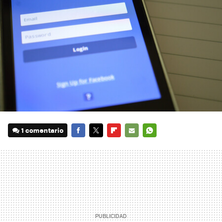
1 comentario
FACEBOOK
TWITTER
FLIPBOARD
E-
WHATSAPP
MAIL