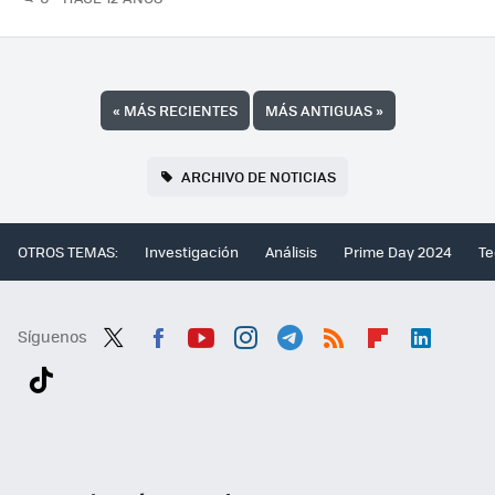
«
MÁS RECIENTES
MÁS ANTIGUAS
»
ARCHIVO DE NOTICIAS
OTROS TEMAS:
Investigación
Análisis
Prime Day 2024
Te
Síguenos
Twit
Fac
You
Inst
Tele
RSS
Flip
Link
ter
ebo
tub
agr
gra
boa
edI
Tikt
ok
e
am
m
rd
n
ok