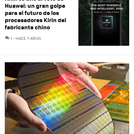
Huawei: un gran golpe
para el futuro de los
procesadores Kirin del
fabricante chino
COMENTARIOS
1
HACE 7 AÑOS