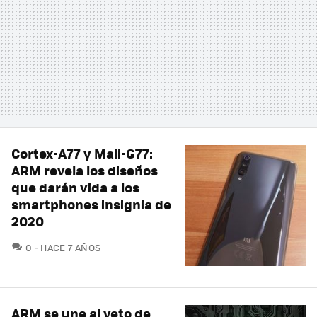
Cortex-A77 y Mali-G77:
ARM revela los diseños
que darán vida a los
smartphones insignia de
2020
COMENTARIOS
0
HACE 7 AÑOS
ARM se une al veto de