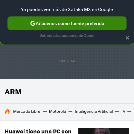
Ya puedes ver más de Xataka MX en Google
SELECCIÓN
GAMING
HOME
AUTO
TERRITORIO SAM
Añádenos como fuente preferida
Solo necesitas una cuenta de Google
×
ARM
HOY SE HABLA DE
Mercado Libre
Motorola
Inteligencia Artificial
IA
Huawei tiene una PC con