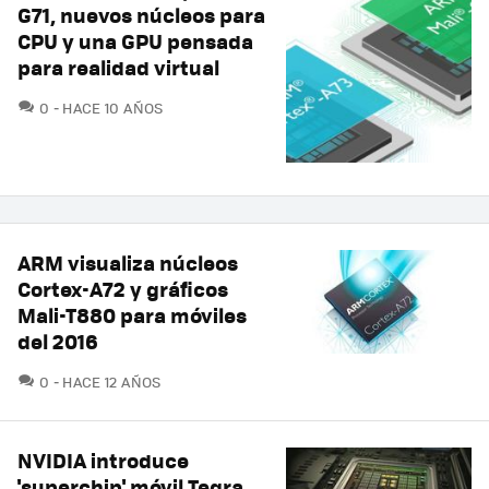
G71, nuevos núcleos para
CPU y una GPU pensada
para realidad virtual
COMENTARIOS
0
HACE 10 AÑOS
ARM visualiza núcleos
Cortex-A72 y gráficos
Mali-T880 para móviles
del 2016
COMENTARIOS
0
HACE 12 AÑOS
NVIDIA introduce
'superchip' móvil Tegra