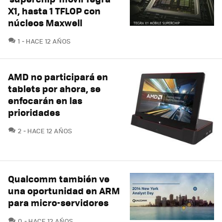
X1, hasta 1 TFLOP con
núcleos Maxwell
COMENTARIOS
1
HACE 12 AÑOS
AMD no participará en
tablets por ahora, se
enfocarán en las
prioridades
COMENTARIOS
2
HACE 12 AÑOS
Qualcomm también ve
una oportunidad en ARM
para micro-servidores
COMENTARIOS
0
HACE 12 AÑOS