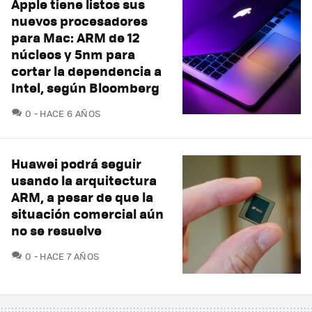
Apple tiene listos sus
nuevos procesadores
para Mac: ARM de 12
núcleos y 5nm para
cortar la dependencia a
Intel, según Bloomberg
COMENTARIOS
0
HACE 6 AÑOS
Huawei podrá seguir
usando la arquitectura
ARM, a pesar de que la
situación comercial aún
no se resuelve
COMENTARIOS
0
HACE 7 AÑOS