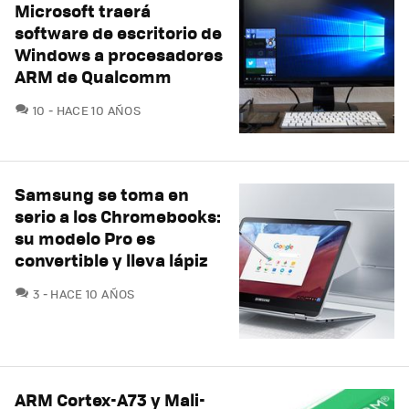
Microsoft traerá
software de escritorio de
Windows a procesadores
ARM de Qualcomm
COMENTARIOS
10
HACE 10 AÑOS
Samsung se toma en
serio a los Chromebooks:
su modelo Pro es
convertible y lleva lápiz
COMENTARIOS
3
HACE 10 AÑOS
ARM Cortex-A73 y Mali-