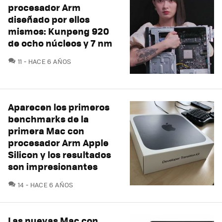
procesador Arm
diseñado por ellos
mismos: Kunpeng 920
de ocho núcleos y 7 nm
COMENTARIOS
11
HACE 6 AÑOS
Aparecen los primeros
benchmarks de la
primera Mac con
procesador Arm Apple
Silicon y los resultados
son impresionantes
COMENTARIOS
14
HACE 6 AÑOS
Las nuevas Mac con