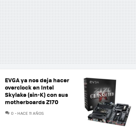
EVGA ya nos deja hacer
overclock en Intel
Skylake (sin-K) con sus
motherboards Z170
COMENTARIOS
0
HACE 11 AÑOS