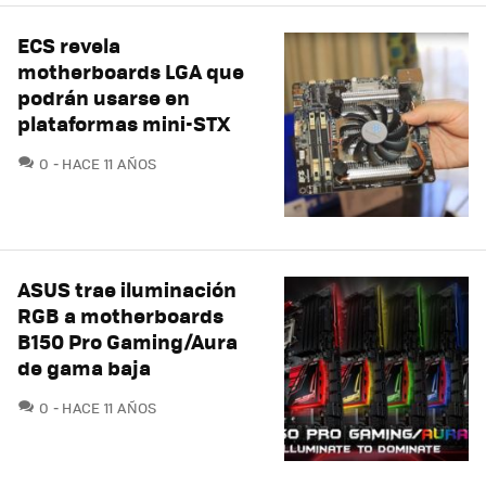
ECS revela
motherboards LGA que
podrán usarse en
plataformas mini-STX
COMENTARIOS
0
HACE 11 AÑOS
ASUS trae iluminación
RGB a motherboards
B150 Pro Gaming/Aura
de gama baja
COMENTARIOS
0
HACE 11 AÑOS