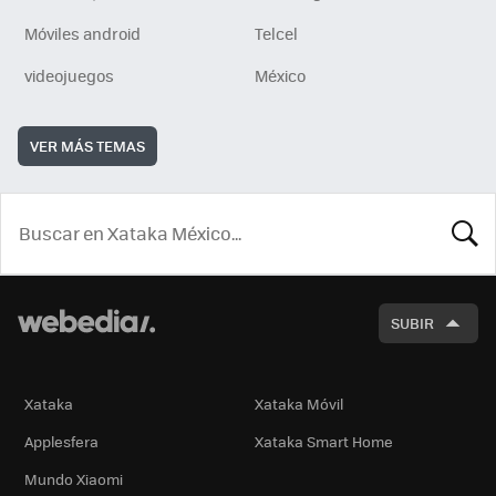
Móviles android
Telcel
videojuegos
México
VER MÁS TEMAS
BUSCA
SUBIR
Xataka
Xataka Móvil
Applesfera
Xataka Smart Home
Mundo Xiaomi