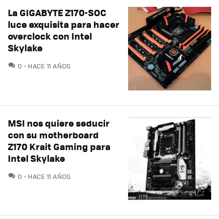
La GIGABYTE Z170-SOC
luce exquisita para hacer
overclock con Intel
Skylake
COMENTARIOS
0
HACE 11 AÑOS
MSI nos quiere seducir
con su motherboard
Z170 Krait Gaming para
Intel Skylake
COMENTARIOS
0
HACE 11 AÑOS