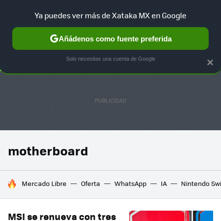
Ya puedes ver más de Xataka MX en Google
SELECCIÓN
GAMING
HOME
AUTO
TERRITORIO SAM
Añádenos como fuente preferida
Solo necesitas una cuenta de Google
×
motherboard
HOY SE HABLA DE
Mercado Libre
Oferta
WhatsApp
IA
Nintendo Sw
MSI se renueva con tres