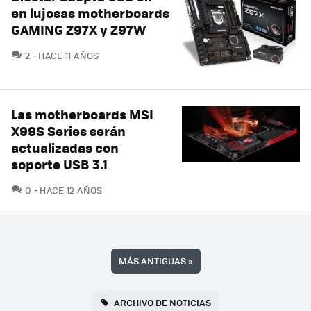
en lujosas motherboards
GAMING Z97X y Z97W
COMENTARIOS
2
HACE 11 AÑOS
Las motherboards MSI
X99S Series serán
actualizadas con
soporte USB 3.1
COMENTARIOS
0
HACE 12 AÑOS
MÁS ANTIGUAS
»
ARCHIVO DE NOTICIAS