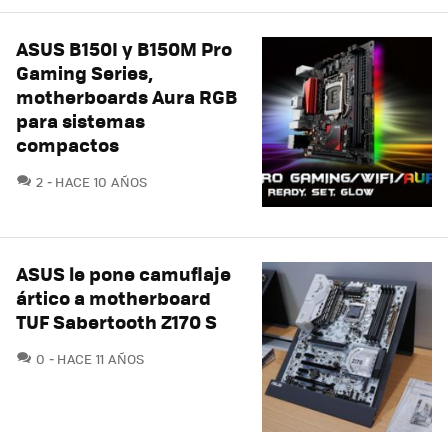
ASUS B150I y B150M Pro
Gaming Series,
motherboards Aura RGB
para sistemas
compactos
COMENTARIOS
2
HACE 10 AÑOS
ASUS le pone camuflaje
ártico a motherboard
TUF Sabertooth Z170 S
COMENTARIOS
0
HACE 11 AÑOS