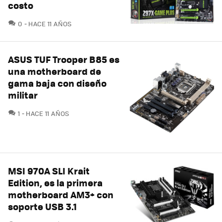
costo
COMENTARIOS
0
HACE 11 AÑOS
ASUS TUF Trooper B85 es
una motherboard de
gama baja con diseño
militar
COMENTARIOS
1
HACE 11 AÑOS
MSI 970A SLI Krait
Edition, es la primera
motherboard AM3+ con
soporte USB 3.1