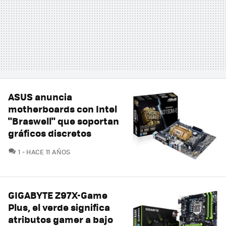
ASUS anuncia
motherboards con Intel
"Braswell" que soportan
gráficos discretos
COMENTARIOS
1
HACE 11 AÑOS
GIGABYTE Z97X-Game
Plus, el verde significa
atributos gamer a bajo