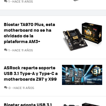
COMENTARIOS
1
HACE 11 AÑOS
Biostar TA970 Plus, esta
motherboard no se ha
olvidado de la
plataforma AM3+
COMENTARIOS
1
HACE 11 AÑOS
ASRock reparte soporte
USB 3.1 Type-A y Type-C a
motherboards Z97 y X99
COMENTARIOS
0
HACE 11 AÑOS
Biostar adopta USB 3.1