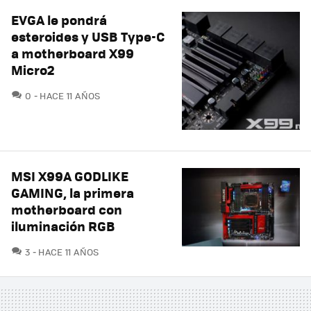
EVGA le pondrá
esteroides y USB Type-C
a motherboard X99
Micro2
COMENTARIOS
0
HACE 11 AÑOS
MSI X99A GODLIKE
GAMING, la primera
motherboard con
iluminación RGB
COMENTARIOS
3
HACE 11 AÑOS