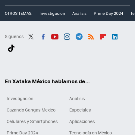
OTROS TEMAS:
Investigación
Análisis
Prime Day 2024
Te
Síguenos
Twit
Fac
You
Inst
Tele
RSS
Flip
Link
ter
ebo
tub
agr
gra
boa
edI
Tikt
ok
e
am
m
rd
n
ok
En Xataka México hablamos de...
Investigación
Análisis
Cazando Gangas Mexico
Especiales
Celulares y Smartphones
Aplicaciones
Prime Day 2024
Tecnología en México