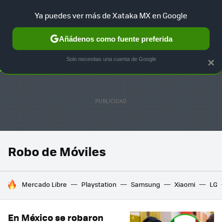
Ya puedes ver más de Xataka MX en Google
SELECCIÓN
GAMING
HOME
AUTO
TERRITORIO SAM
Añádenos como fuente preferida
Solo necesitas una cuenta de Google
×
Robo de Móviles
HOY SE HABLA DE
Mercado Libre
Playstation
Samsung
Xiaomi
LG
En México se robaron