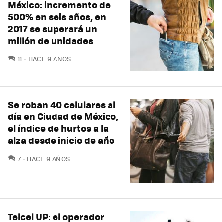
México: incremento de
500% en seis años, en
2017 se superará un
millón de unidades
COMENTARIOS
11
HACE 9 AÑOS
Se roban 40 celulares al
día en Ciudad de México,
el índice de hurtos a la
alza desde inicio de año
COMENTARIOS
7
HACE 9 AÑOS
Telcel UP: el operador