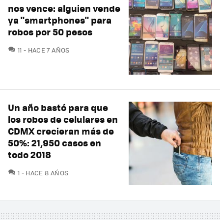
nos vence: alguien vende
ya "smartphones" para
robos por 50 pesos
COMENTARIOS
11
HACE 7 AÑOS
Un año bastó para que
los robos de celulares en
CDMX crecieran más de
50%: 21,950 casos en
todo 2018
COMENTARIOS
1
HACE 8 AÑOS