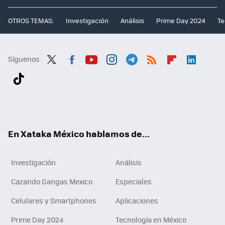
OTROS TEMAS:
Investigación
Análisis
Prime Day 2024
Te
Síguenos
Twit
Fac
You
Inst
Tele
RSS
Flip
Link
ter
ebo
tub
agr
gra
boa
edI
Tikt
ok
e
am
m
rd
n
ok
En Xataka México hablamos de...
Investigación
Análisis
Cazando Gangas Mexico
Especiales
Celulares y Smartphones
Aplicaciones
Prime Day 2024
Tecnología en México