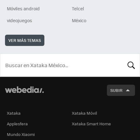
Móviles android
Telcel
videojuegos
México
VER MÁS TEMAS
BUSCA
SUBIR
Xataka
Xataka Móvil
Applesfera
Xataka Smart Home
Mundo Xiaomi