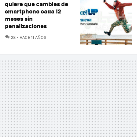
quiere que cambies de
smartphone cada 12
meses sin
penalizaciones
COMENTARIOS
28
HACE 11 AÑOS