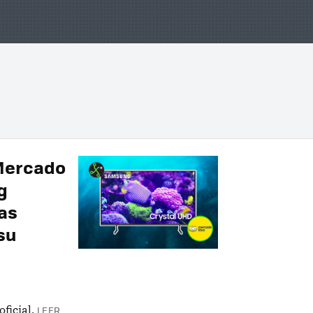
 Mercado
g
as
su
ficial.
LEER