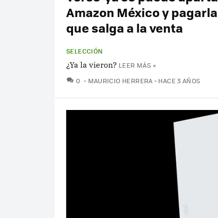
Amazon México y pagarla
que salga a la venta
SELECCIÓN
¿Ya la vieron?
LEER MÁS »
COMENTARIOS
0
MAURICIO HERRERA
HACE 3 AÑOS