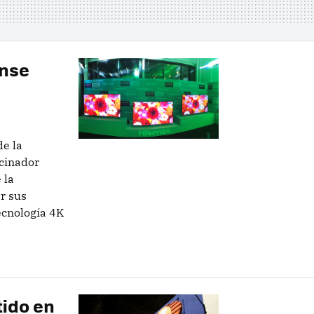
ense
de la
cinador
 la
r sus
ecnología 4K
tido en