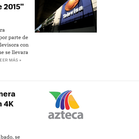
 2015"
era
por parte de
elevisora con
e se llevara
EER MÁS »
imera
n 4K
ábado, se