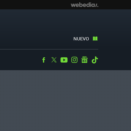
NUEVO
Facebook
Twitter
Youtube
Instagram
googlenews
Tiktok