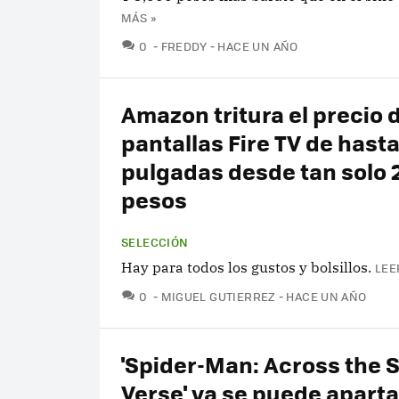
MÁS »
COMENTARIOS
0
FREDDY
HACE UN AÑO
Amazon tritura el precio 
pantallas Fire TV de hasta
pulgadas desde tan solo 
pesos
SELECCIÓN
Hay para todos los gustos y bolsillos.
LEE
COMENTARIOS
0
MIGUEL GUTIERREZ
HACE UN AÑO
'Spider-Man: Across the 
Verse' ya se puede aparta