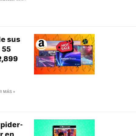
de sus
 55
2,899
R MÁS »
Spider-
r en